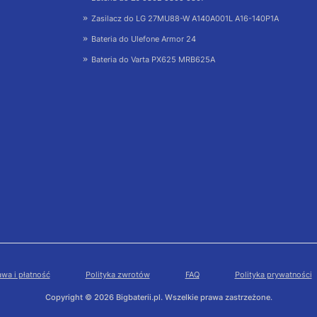
Zasilacz do LG 27MU88-W A140A001L A16-140P1A
Bateria do Ulefone Armor 24
Bateria do Varta PX625 MRB625A
wa i płatność
Polityka zwrotów
FAQ
Polityka prywatności
Copyright © 2026 Bigbaterii.pl. Wszelkie prawa zastrzeżone.