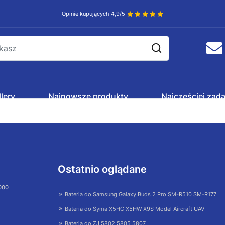
Opinie kupujących 4,9/5
lery
Najnowsze produkty
Najczęściej zad
Ostatnio oglądane
 000
Bateria do Samsung Galaxy Buds 2 Pro SM-R510 SM-R177
Bateria do Syma X5HC X5HW X9S Model Aircraft UAV
Bateria do ZJ 5802 5805 5807