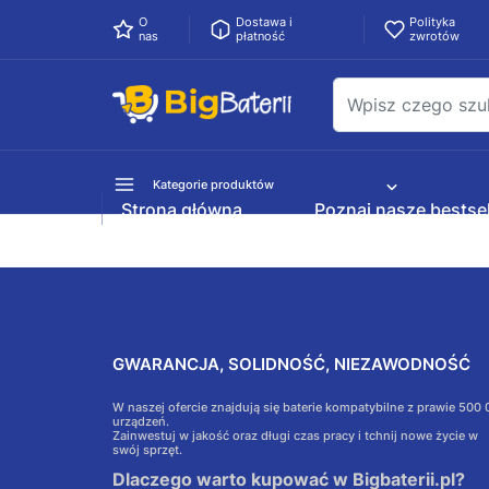
O
Dostawa i
Polityka
nas
płatność
zwrotów
Kategorie produktów
Strona główna
Poznaj nasze bestsel
GWARANCJA, SOLIDNOŚĆ, NIEZAWODNOŚĆ
W naszej ofercie znajdują się baterie kompatybilne z prawie 500
urządzeń.
Zainwestuj w jakość oraz długi czas pracy i tchnij nowe życie w
swój sprzęt.
Dlaczego warto kupować w Bigbaterii.pl?