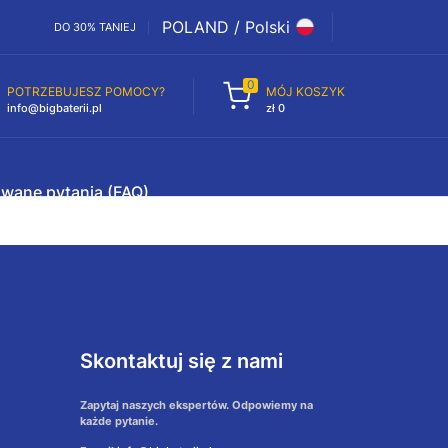
POLAND / Polski
DO 30% TANIEJ
0
POTRZEBUJESZ POMOCY?
MÓJ KOSZYK
info@bigbaterii.pl
zł 0
awane pytania (FAQ)
Skontaktuj się z nami
Zapytaj naszych ekspertów. Odpowiemy na
każde pytanie.