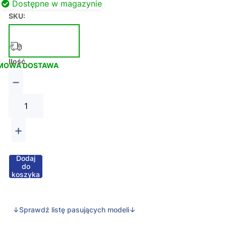
Dostępne w magazynie
SKU:
Ilość
MOWA DOSTAWA
−
+
Dodaj
do
koszyka
↓Sprawdź listę pasujących modeli↓