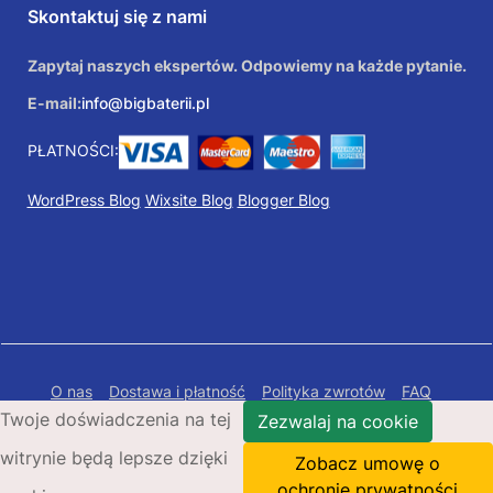
Skontaktuj się z nami
Zapytaj naszych ekspertów. Odpowiemy na każde pytanie.
E-mail:
info@bigbaterii.pl
PŁATNOŚCI:
WordPress Blog
Wixsite Blog
Blogger Blog
O nas
Dostawa i płatność
Polityka zwrotów
FAQ
Twoje doświadczenia na tej
Polityka prywatności
Mapa Strony
Zezwalaj na cookie
witrynie będą lepsze dzięki
Copyright © 2026 Bigbaterii.pl. Wszelkie prawa
Zobacz umowę o
zastrzeżone.
ochronie prywatności