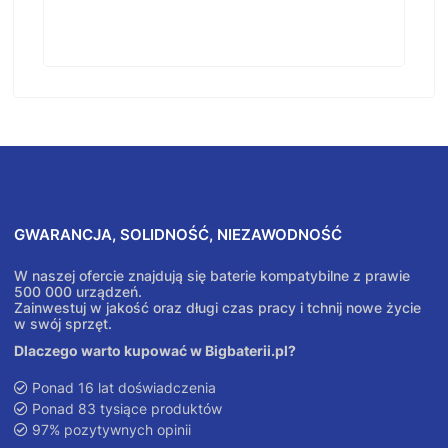
GWARANCJA, SOLIDNOŚĆ, NIEZAWODNOŚĆ
W naszej ofercie znajdują się baterie kompatybilne z prawie
500 000 urządzeń.
Zainwestuj w jakość oraz długi czas pracy i tchnij nowe życie
w swój sprzęt.
Dlaczego warto kupować w Bigbaterii.pl?
Ponad 16 lat doświadczenia
Ponad 83 tysiące produktów
97% pozytywnych opinii