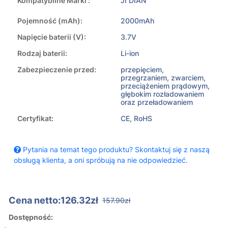
Kompatybilne Marki :
JI DIAN
Pojemność (mAh):
2000mAh
Napięcie baterii (V):
3.7V
Rodzaj baterii:
Li-ion
Zabezpieczenie przed:
przepięciem,
przegrzaniem, zwarciem,
przeciążeniem prądowym,
głębokim rozładowaniem
oraz przeładowaniem
Certyfikat:
CE, RoHS
Pytania na temat tego produktu? Skontaktuj się z naszą
obsługą klienta, a oni spróbują na nie odpowiedzieć.
Cena netto:126.32zł
157.90zł
Dostępność: