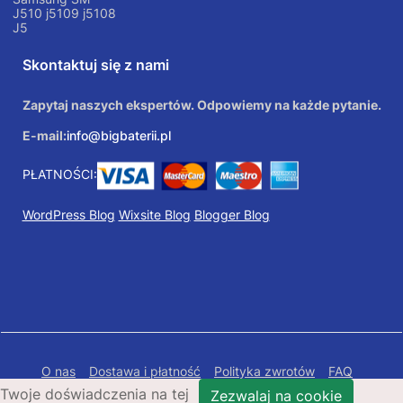
J510 j5109 j5108
J5
Skontaktuj się z nami
Zapytaj naszych ekspertów. Odpowiemy na każde pytanie.
E-mail:
info@bigbaterii.pl
PŁATNOŚCI:
WordPress Blog
Wixsite Blog
Blogger Blog
O nas
Dostawa i płatność
Polityka zwrotów
FAQ
Twoje doświadczenia na tej
Polityka prywatności
Mapa Strony
Zezwalaj na cookie