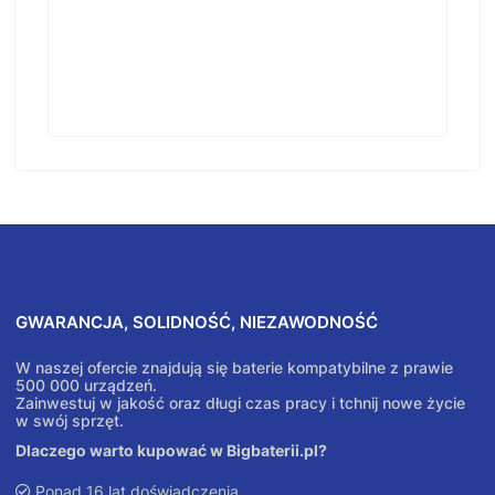
GWARANCJA, SOLIDNOŚĆ, NIEZAWODNOŚĆ
W naszej ofercie znajdują się baterie kompatybilne z prawie
500 000 urządzeń.
Zainwestuj w jakość oraz długi czas pracy i tchnij nowe życie
w swój sprzęt.
Dlaczego warto kupować w Bigbaterii.pl?
Ponad 16 lat doświadczenia