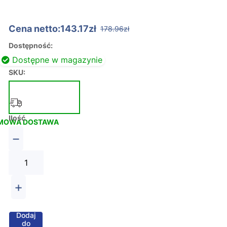
Cena netto:143.17zł
178.96zł
Dostępność:
Dostępne w magazynie
SKU:
Ilość
MOWA DOSTAWA
−
+
Dodaj
do