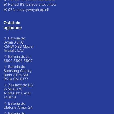
Ponad 83 tysiące produktów
97% pozytywnych opinii
Ostatnio
oglądane
Bateria do
Syma X5HC
X5HW X9S Model
Aircraft UAV
Bateria do ZJ
5802 5805 5807
Bateria do
Samsung Galaxy
Buds 2 Pro SM-
R510 SM-R177
Zasilacz do LG
27MU88-W
A140A001L A16-
140P1A
Bateria do
Ulefone Armor 24
Bateria do