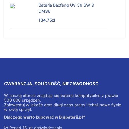
Bateria Baofeng UV-36 SW-9
DM36
134.75zł
GWARANCJA, SOLIDNOŚĆ, NIEZAWODNOŚĆ
W naszej ofercie znajdują się baterie kompatybilne z prawie
500 000 urządzeń.
Zainwestuj w jakość oraz długi czas pracy i tchnij nowe życie
w swój sprzęt.
Dlaczego warto kupować w Bigbaterii.pl?
Ponad 16 lat doświadczenia