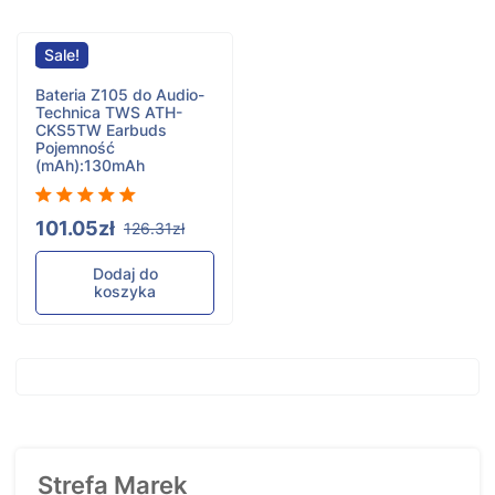
Sale!
Bateria Z105 do Audio-
Technica TWS ATH-
CKS5TW Earbuds
Pojemność
(mAh):130mAh
101.05zł
126.31zł
Dodaj do
koszyka
Strefa Marek