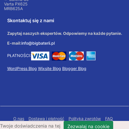
Varta PX625
MRB625A
Skontaktuj się z nami
Zapytaj naszych ekspertów. Odpowiemy na każde pytanie.
E-mail:
info@bigbaterii.pl
PŁATNOŚCI:
WordPress Blog
Wixsite Blog
Blogger Blog
O nas
Dostawa i płatność
Polityka zwrotów
FAQ
Twoje doświadczenia na tej
Polityka prywatności
Mapa Strony
Zezwalaj na cookie