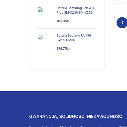
Bateria Samsung Tab A11
Plus SM-X230 SM-X236
101.05zł
1
Bateria Baofeng UV-36
SW-9 DM36
134.75zł
GWARANCJA, SOLIDNOŚĆ, NIEZAWODNOŚĆ