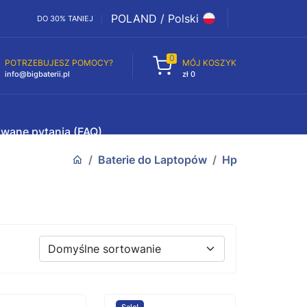
POLAND / Polski
DO 30% TANIEJ
0
POTRZEBUJESZ POMOCY?
MÓJ KOSZYK
info@bigbaterii.pl
zł 0
awane pytania (FAQ)
Baterie do Laptopów
Hp