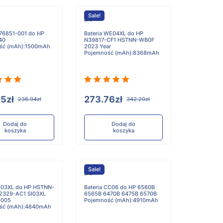
Sale!
876851-001 do HP
Bateria WE04XL do HP
40
N39817-CF1 HSTNN-WB0F
ść (mAh):1500mAh
2023 Year
Pojemność (mAh):8368mAh
5zł
273.76zł
236.94zł
342.20zł
Dodaj do
Dodaj do
koszyka
koszyka
Sale!
SI03XL do HP HSTNN-
Bateria CC06 do HP 6560B
2329-AC1 SI03XL
6565B 6470B 6475B 6570B
-005
Pojemność (mAh):4910mAh
ść (mAh):4840mAh