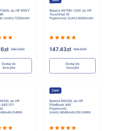
Sale!
VT06XL do HP ENVY
Bateria HSTNH-129C do HP
NR
TouchPad 10
ść (mAh):7200mAh
Pojemność (mAh):6000mAh
6zł
147.43zł
342.20zł
184.29zł
Dodaj do
Dodaj do
koszyka
koszyka
Sale!
BX03XL do HP
Bateria RX03XL do HP
k 840 G11
EliteBook 440
ść
Pojemność
4646mAh/54Wh
(mAh):4646mAh/56.04Wh