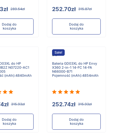
3zł
252.70zł
289.54zł
315.87zł
Dodaj do
Dodaj do
koszyka
koszyka
Sale!
ED03XL do HP
Bateria GD03XL do HP Envy
B2Z N07220-AC1
X360 2-in-1 14-FC 14-FA
005
N66000-B71
ść (mAh):4840mAh
Pojemność (mAh):4854mAh
4zł
252.74zł
315.93zł
315.93zł
Dodaj do
Dodaj do
koszyka
koszyka