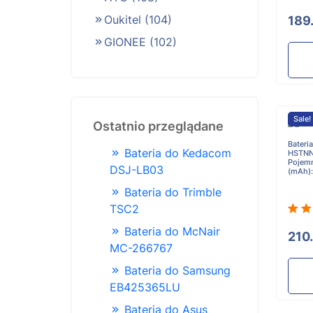
Oukitel
(104)
189
GIONEE
(102)
Sale!
Ostatnio przeglądane
Bateri
Bateria do Kedacom
HSTNN
Pojem
DSJ-LB03
(mAh)
Bateria do Trimble
TSC2
Bateria do McNair
210
MC-266767
Bateria do Samsung
EB425365LU
Bateria do Asus