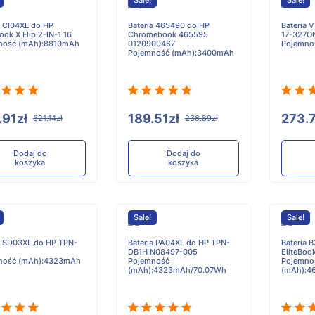
Sale!
Sale!
a CI04XL do HP
Bateria 465490 do HP
Bateria 
ok X Flip 2-IN-1 16
Chromebook 465595
17-327O
ność (mAh):8810mAh
0120900467
Pojemno
Pojemność (mAh):3400mAh
.91zł
189.51zł
273.7
321.14zł
236.89zł
Dodaj do
Dodaj do
koszyka
koszyka
Sale!
Sale!
a SD03XL do HP TPN-
Bateria PA04XL do HP TPN-
Bateria 
DB1H N08497-005
EliteBoo
ność (mAh):4323mAh
Pojemność
Pojemno
(mAh):4323mAh/70.07Wh
(mAh):