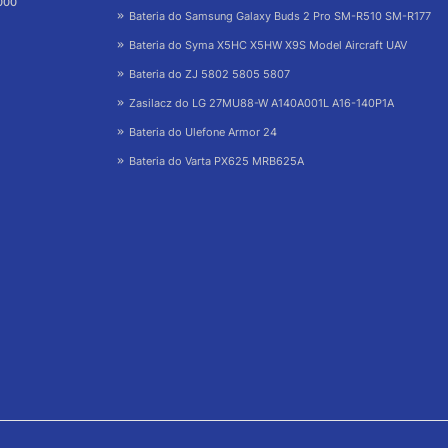
 000
Bateria do Samsung Galaxy Buds 2 Pro SM-R510 SM-R177
Bateria do Syma X5HC X5HW X9S Model Aircraft UAV
Bateria do ZJ 5802 5805 5807
Zasilacz do LG 27MU88-W A140A001L A16-140P1A
Bateria do Ulefone Armor 24
Bateria do Varta PX625 MRB625A