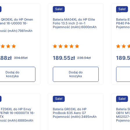
Sale!
Sale!
a QK06XL do HP Omen
Bateria MA04XL do HP Elite
Bateria 
end 16-U0000 16-
Folio 13.5 inch 2-in-1
P840 P4
Pojemność (mAh):6000mAh
Pojemno
ność (mAh):7981mAh
.88zł
189.55zł
189.5
394.85zł
236.94zł
Dodaj do
Dodaj do
koszyka
koszyka
Sale!
Sale!
a FZ06XL do HP Envy
Bateria GR03XL do HP
Bateria 
787NR 16-H0000TX 16-
ProBook 635 Aero G7
OB1V M1
TX
Pojemność (mAh):3495mAh
M02027
ność (mAh):6880mAh
Pojemno