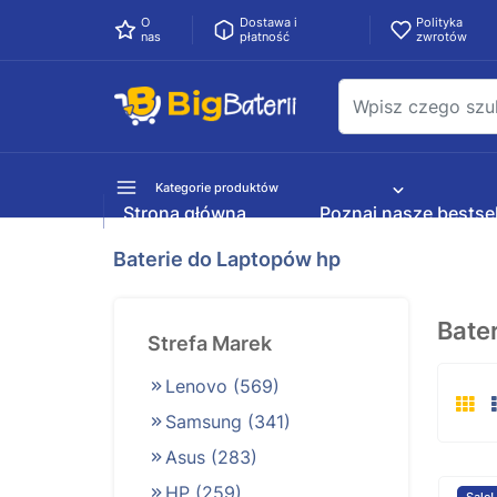
O
Dostawa i
Polityka
nas
płatność
zwrotów
Kategorie produktów
Strona główna
Poznaj nasze bestsel
Baterie do Laptopów hp
Bate
Strefa Marek
Lenovo
(569)
Samsung
(341)
Asus
(283)
HP
(259)