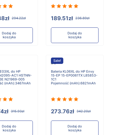
38zł
189.51zł
294.22zł
236.89zł
Dodaj do
Dodaj do
koszyka
koszyka
Sale!
AE03XL do HP
Bateria KL06XL do HP Envy
N2095-AC1 HSTNN-
15-EP 15-EP0061TX L85853-
3E N21969-005
1C1
ść (mAh):3467mAh
Pojemność (mAh):6821mAh
4zł
273.76zł
315.93zł
342.20zł
Dodaj do
Dodaj do
koszyka
koszyka