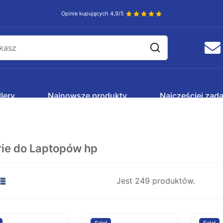
Opinie kupujących 4,9/5
lery
Najnowsze produkty
Najczęściej zad
rie do Laptopów hp
Jest 249 produktów.