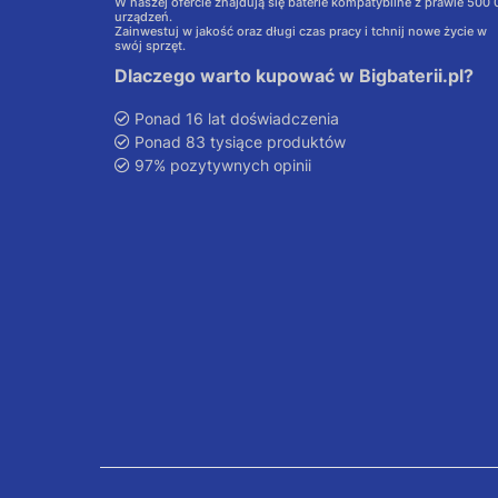
W naszej ofercie znajdują się baterie kompatybilne z prawie 500
urządzeń.
Zainwestuj w jakość oraz długi czas pracy i tchnij nowe życie w
swój sprzęt.
Dlaczego warto kupować w Bigbaterii.pl?
Ponad 16 lat doświadczenia
Ponad 83 tysiące produktów
97% pozytywnych opinii