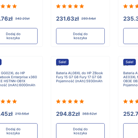
.76zł
231.63zł
235.
342.20zł
289.54zł
Dodaj do
Dodaj do
koszyka
koszyka
Sale!
Sale!
a GG02XL do HP
Bateria AL08XL do HP ZBook
Bateria 
book Enterprise x360
Fury 15 G7 G8 Fury 17 G7 G8
AE03XL 
 EE HSTNN-OB1X
Pojemność (mAh):5930mAh
OB3E 0B
ność (mAh):6000mAh
Pojemno
.45zł
294.82zł
252.7
210.56zł
368.52zł
Dodaj do
Dodaj do
koszyka
koszyka