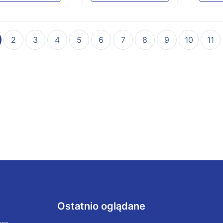
2
3
4
5
6
7
8
9
10
11
Ostatnio oglądane