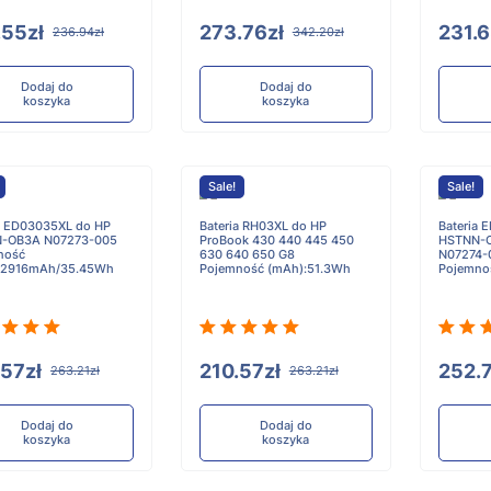
.55zł
273.76zł
231.6
236.94zł
342.20zł
Dodaj do
Dodaj do
koszyka
koszyka
Sale!
Sale!
a ED03035XL do HP
Bateria RH03XL do HP
Bateria 
-OB3A N07273-005
ProBook 430 440 445 450
HSTNN-O
ność
630 640 650 G8
N07274-
:2916mAh/35.45Wh
Pojemność (mAh):51.3Wh
Pojemno
.57zł
210.57zł
252.7
263.21zł
263.21zł
Dodaj do
Dodaj do
koszyka
koszyka