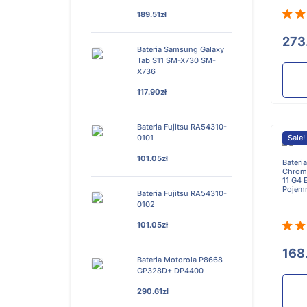
189.51zł
273
Bateria Samsung Galaxy
Tab S11 SM-X730 SM-
X736
117.90zł
Bateria Fujitsu RA54310-
0101
Sale!
101.05zł
Bateri
Chrome
11 G4
Pojem
Bateria Fujitsu RA54310-
0102
101.05zł
168
Bateria Motorola P8668
GP328D+ DP4400
290.61zł