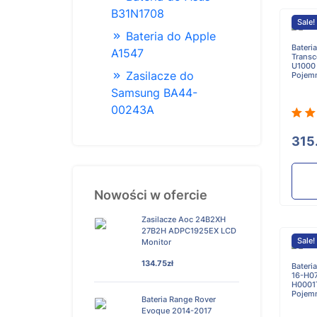
B31N1708
Sale!
Bateria do Apple
Bateri
A1547
Transc
U1000
Zasilacze do
Pojem
Samsung BA44-
00243A
315
Nowości w ofercie
Zasilacze Aoc 24B2XH
27B2H ADPC1925EX LCD
Sale!
Monitor
134.75zł
Bateri
16-H0
H0001
Pojem
Bateria Range Rover
Evoque 2014-2017