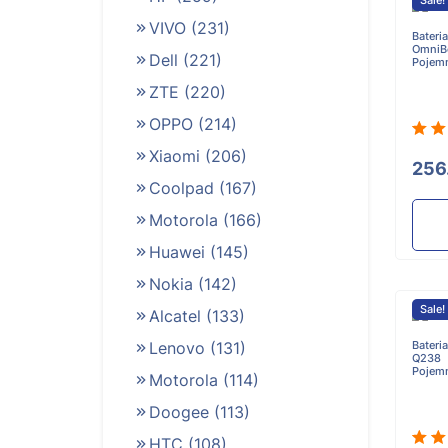
Sale!
VIVO
(231)
Bateri
OmniBo
Dell
(221)
Pojem
ZTE
(220)
OPPO
(214)
Xiaomi
(206)
256
Coolpad
(167)
Motorola
(166)
Huawei
(145)
Nokia
(142)
Sale!
Alcatel
(133)
Lenovo
(131)
Bateri
Q238
Pojem
Motorola
(114)
Doogee
(113)
HTC
(108)