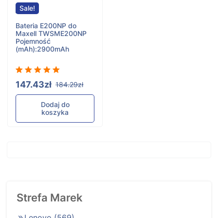
Sale!
Bateria E200NP do
Maxell TWSME200NP
Pojemność
(mAh):2900mAh
147.43zł
184.29zł
Dodaj do
koszyka
Strefa Marek
Lenovo
(569)