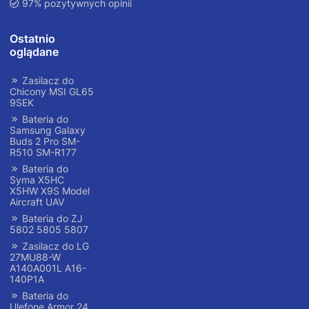
97% pozytywnych opinii
Ostatnio
oglądane
Zasilacz do
Chicony MSI GL65
9SEK
Bateria do
Samsung Galaxy
Buds 2 Pro SM-
R510 SM-R177
Bateria do
Syma X5HC
X5HW X9S Model
Aircraft UAV
Bateria do ZJ
5802 5805 5807
Zasilacz do LG
27MU88-W
A140A001L A16-
140P1A
Bateria do
Ulefone Armor 24