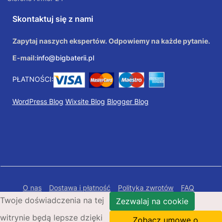
Skontaktuj się z nami
Zapytaj naszych ekspertów. Odpowiemy na każde pytanie.
E-mail:
info@bigbaterii.pl
PŁATNOŚCI:
WordPress Blog
Wixsite Blog
Blogger Blog
O nas
Dostawa i płatność
Polityka zwrotów
FAQ
Twoje doświadczenia na tej
Polityka prywatności
Mapa Strony
Zezwalaj na cookie
witrynie będą lepsze dzięki
Copyright © 2026 Bigbaterii.pl. Wszelkie prawa
Zobacz umowę o