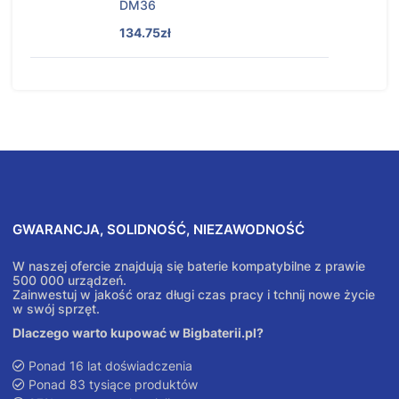
DM36
134.75zł
GWARANCJA, SOLIDNOŚĆ, NIEZAWODNOŚĆ
W naszej ofercie znajdują się baterie kompatybilne z prawie
500 000 urządzeń.
Zainwestuj w jakość oraz długi czas pracy i tchnij nowe życie
w swój sprzęt.
Dlaczego warto kupować w Bigbaterii.pl?
Ponad 16 lat doświadczenia
Ponad 83 tysiące produktów