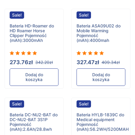
Sale!
Sale!
Bateria HD-Roamer do
Bateria ASA09U02 do
HD Roamer Horse
Mobile Warming
Clipper
Pojemność
Pojemność
(mAh):3000mAh
(mAh):4000mah
273.76zł
327.47zł
342.20zł
409.34zł
Dodaj do
Dodaj do
koszyka
koszyka
Sale!
Sale!
Bateria DC-NU2-BAT do
Bateria HYLB-1839C do
DC-NU2-BAT 3S1P
Medical equipment
Pojemność
Pojemność
(mAh):2.6Ah/28.8wh
(mAh):56.2WH/5200MAH