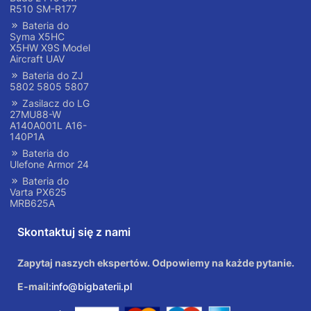
R510 SM-R177
Bateria do
Syma X5HC
X5HW X9S Model
Aircraft UAV
Bateria do ZJ
5802 5805 5807
Zasilacz do LG
27MU88-W
A140A001L A16-
140P1A
Bateria do
Ulefone Armor 24
Bateria do
Varta PX625
MRB625A
Skontaktuj się z nami
Zapytaj naszych ekspertów. Odpowiemy na każde pytanie.
E-mail:
info@bigbaterii.pl