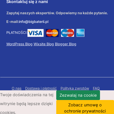
Skontaktuj się z nami
Zapytaj naszych ekspertów. Odpowiemy na każde pytanie.
E-mail:
info@bigbaterii.pl
PŁATNOŚCI:
WordPress Blog
Wixsite Blog
Blogger Blog
O nas
Dostawa i płatność
Polityka zwrotów
FAQ
Twoje doświadczenia na tej
Polityka prywatności
Mapa Strony
Zezwalaj na cookie
witrynie będą lepsze dzięki
Copyright © 2026 Bigbaterii.pl. Wszelkie prawa
Zobacz umowę o
zastrzeżone.
ochronie prywatności
cookies.