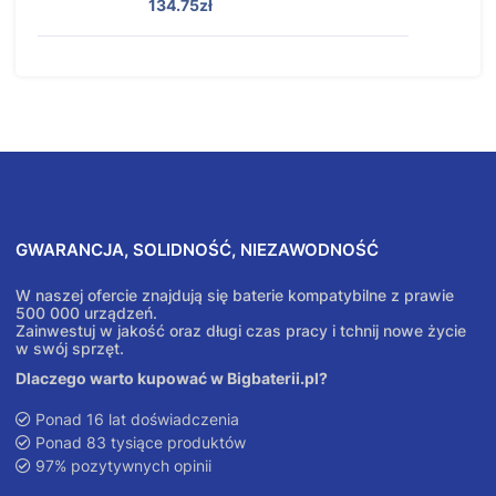
134.75zł
GWARANCJA, SOLIDNOŚĆ, NIEZAWODNOŚĆ
W naszej ofercie znajdują się baterie kompatybilne z prawie
500 000 urządzeń.
Zainwestuj w jakość oraz długi czas pracy i tchnij nowe życie
w swój sprzęt.
Dlaczego warto kupować w Bigbaterii.pl?
Ponad 16 lat doświadczenia
Ponad 83 tysiące produktów
97% pozytywnych opinii