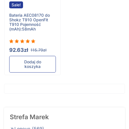
Sale!
Bateria AEC08170 do
Shokz T910 OpenFit
T910
Pojemność
(mAh):58mAh
92.63zł
115.79zł
Dodaj do
koszyka
Strefa Marek
Lenovo
(569)