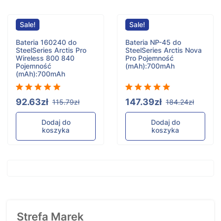
Sale!
Sale!
Bateria 160240 do
Bateria NP-45 do
SteelSeries Arctis Pro
SteelSeries Arctis Nova
Wireless 800 840
Pro
Pojemność
Pojemność
(mAh):700mAh
(mAh):700mAh
92.63zł
147.39zł
115.79zł
184.24zł
Dodaj do
Dodaj do
koszyka
koszyka
Strefa Marek