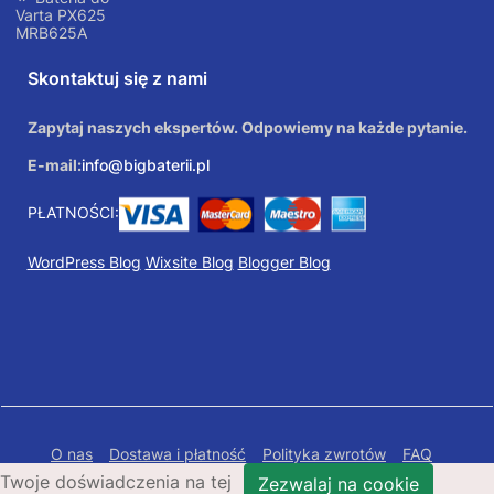
Varta PX625
MRB625A
Skontaktuj się z nami
Zapytaj naszych ekspertów. Odpowiemy na każde pytanie.
E-mail:
info@bigbaterii.pl
PŁATNOŚCI:
WordPress Blog
Wixsite Blog
Blogger Blog
O nas
Dostawa i płatność
Polityka zwrotów
FAQ
Twoje doświadczenia na tej
Polityka prywatności
Mapa Strony
Zezwalaj na cookie