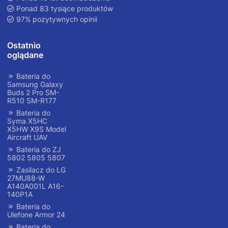
Ponad 83 tysiące produktów
97% pozytywnych opinii
Ostatnio
oglądane
Bateria do
Samsung Galaxy
Buds 2 Pro SM-
R510 SM-R177
Bateria do
Syma X5HC
X5HW X9S Model
Aircraft UAV
Bateria do ZJ
5802 5805 5807
Zasilacz do LG
27MU88-W
A140A001L A16-
140P1A
Bateria do
Ulefone Armor 24
Bateria do