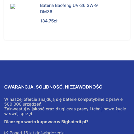
Bateria Baofeng UV-36 SW-9
DM36
134.75zł
GWARANCJA, SOLIDNOŚĆ, NIEZAWODNOŚĆ
W naszej ofercie znajdują się baterie kompatybilne z prawie
500 000 urządzeń.
Zainwestuj w jakość oraz długi czas pracy i tchnij nowe życie
w swój sprzęt.
Dlaczego warto kupować w Bigbaterii.pl?
Ponad 16 lat doświadczenia