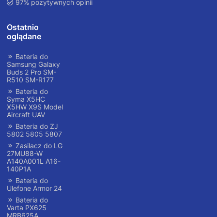
97% pozytywnych opinii
Ostatnio
oglądane
Bateria do
Samsung Galaxy
Buds 2 Pro SM-
R510 SM-R177
Bateria do
Syma X5HC
X5HW X9S Model
Aircraft UAV
Bateria do ZJ
5802 5805 5807
Zasilacz do LG
27MU88-W
A140A001L A16-
140P1A
Bateria do
Ulefone Armor 24
Bateria do
Varta PX625
MRB625A