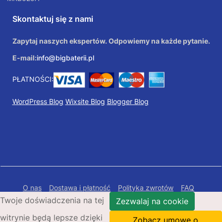
Skontaktuj się z nami
Zapytaj naszych ekspertów. Odpowiemy na każde pytanie.
E-mail:
info@bigbaterii.pl
PŁATNOŚCI:
WordPress Blog
Wixsite Blog
Blogger Blog
O nas
Dostawa i płatność
Polityka zwrotów
FAQ
Twoje doświadczenia na tej
Polityka prywatności
Mapa Strony
Zezwalaj na cookie
witrynie będą lepsze dzięki
Copyright © 2026 Bigbaterii.pl. Wszelkie prawa
Zobacz umowę o