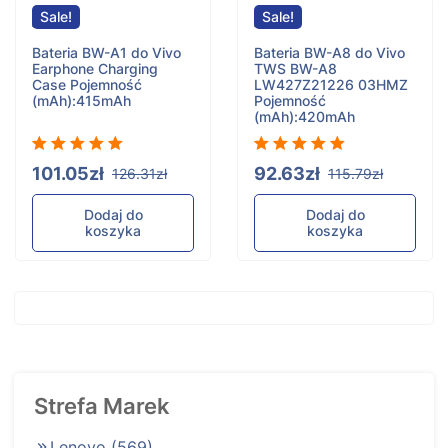
Sale!
Sale!
Bateria BW-A1 do Vivo
Bateria BW-A8 do Vivo
Earphone Charging
TWS BW-A8
Case
Pojemność
LW427Z21226 03HMZ
(mAh):415mAh
Pojemność
(mAh):420mAh
101.05zł
92.63zł
126.31zł
115.79zł
Dodaj do
Dodaj do
koszyka
koszyka
Strefa Marek
Lenovo
(569)