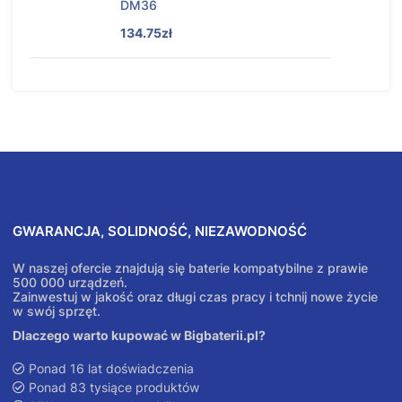
DM36
134.75zł
GWARANCJA, SOLIDNOŚĆ, NIEZAWODNOŚĆ
W naszej ofercie znajdują się baterie kompatybilne z prawie
500 000 urządzeń.
Zainwestuj w jakość oraz długi czas pracy i tchnij nowe życie
w swój sprzęt.
Dlaczego warto kupować w Bigbaterii.pl?
Ponad 16 lat doświadczenia
Ponad 83 tysiące produktów