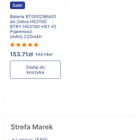
Sale!
Bateria BT000296A01
do Zebra HS3100
BTRY-HS3100-HS1-01
Pojemność
(mAh):220mAh
153.71zł
192.14zł
Dodaj do
koszyka
Strefa Marek
Lenovo
(569)