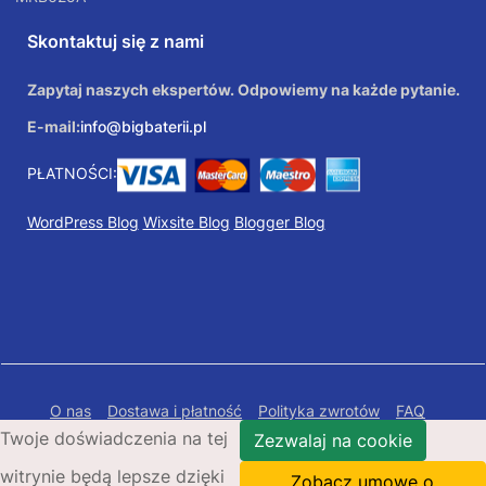
Skontaktuj się z nami
Zapytaj naszych ekspertów. Odpowiemy na każde pytanie.
E-mail:
info@bigbaterii.pl
PŁATNOŚCI:
WordPress Blog
Wixsite Blog
Blogger Blog
O nas
Dostawa i płatność
Polityka zwrotów
FAQ
Twoje doświadczenia na tej
Polityka prywatności
Mapa Strony
Zezwalaj na cookie
witrynie będą lepsze dzięki
Copyright © 2026 Bigbaterii.pl. Wszelkie prawa
Zobacz umowę o