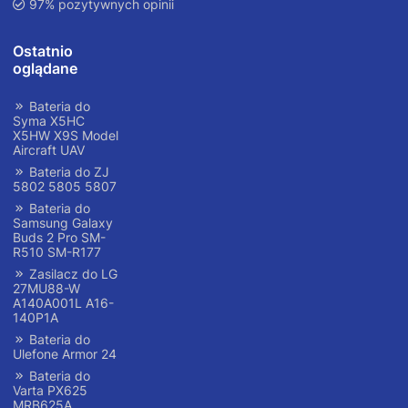
97% pozytywnych opinii
Ostatnio
oglądane
Bateria do
Syma X5HC
X5HW X9S Model
Aircraft UAV
Bateria do ZJ
5802 5805 5807
Bateria do
Samsung Galaxy
Buds 2 Pro SM-
R510 SM-R177
Zasilacz do LG
27MU88-W
A140A001L A16-
140P1A
Bateria do
Ulefone Armor 24
Bateria do
Varta PX625
MRB625A