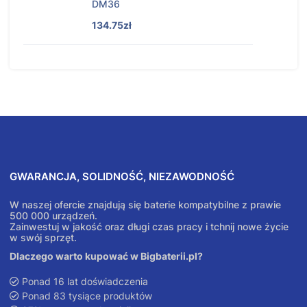
DM36
134.75zł
GWARANCJA, SOLIDNOŚĆ, NIEZAWODNOŚĆ
W naszej ofercie znajdują się baterie kompatybilne z prawie
500 000 urządzeń.
Zainwestuj w jakość oraz długi czas pracy i tchnij nowe życie
w swój sprzęt.
Dlaczego warto kupować w Bigbaterii.pl?
Ponad 16 lat doświadczenia
Ponad 83 tysiące produktów