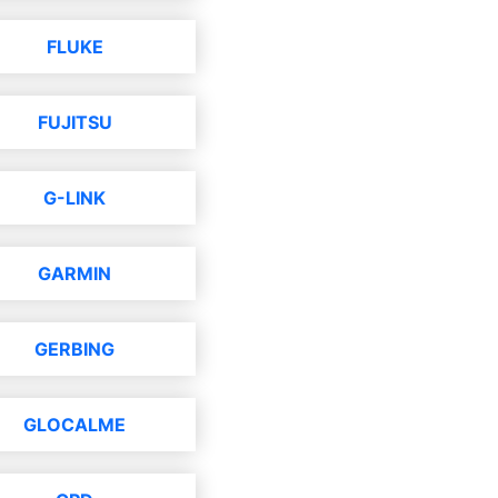
FLUKE
FUJITSU
G-LINK
GARMIN
GERBING
GLOCALME