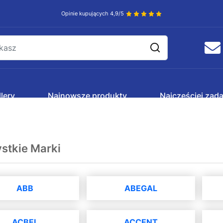
Opinie kupujących 4,9/5
lery
Najnowsze produkty
Najczęściej zad
stkie Marki
ABB
ABEGAL
ACBEL
ACCENT