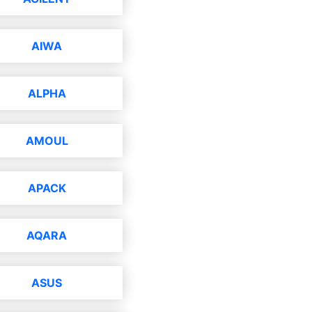
AIWA
ALPHA
AMOUL
APACK
AQARA
ASUS