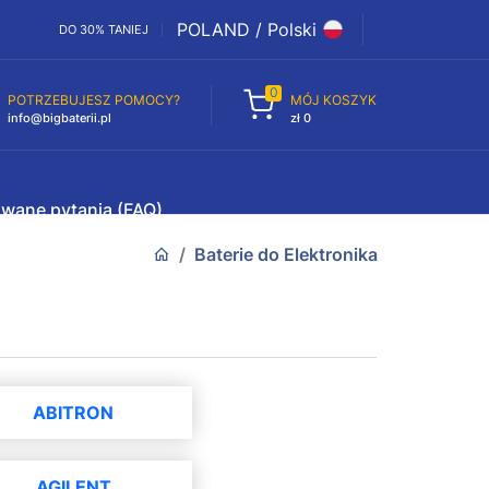
POLAND / Polski
DO 30% TANIEJ
0
POTRZEBUJESZ POMOCY?
MÓJ KOSZYK
info@bigbaterii.pl
zł 0
awane pytania (FAQ)
Baterie do Elektronika
ABITRON
AGILENT