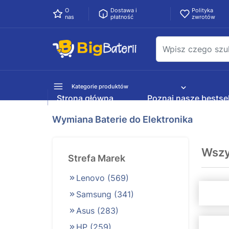
O
Dostawa i
Polityka
nas
płatność
zwrotów
Kategorie produktów
Strona główna
Poznaj nasze bestsel
Wymiana Baterie do Elektronika
Wszy
Strefa Marek
Lenovo
(569)
Samsung
(341)
Asus
(283)
HP
(259)