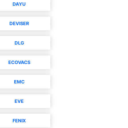
DAYU
DEVISER
DLG
ECOVACS
EMC
EVE
FENIX