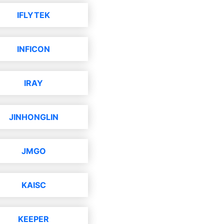
IFLYTEK
INFICON
IRAY
JINHONGLIN
JMGO
KAISC
KEEPER