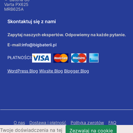
Varta PX625
MRB625A
Skontaktuj się z nami
Zapytaj naszych ekspertów. Odpowiemy na każde pytanie.
E-mail:
info@bigbaterii.pl
PŁATNOŚCI:
WordPress Blog
Wixsite Blog
Blogger Blog
O nas
Dostawa i płatność
Polityka zwrotów
FAQ
Twoje doświadczenia na tej
Polityka prywatności
Mapa Strony
Zezwalaj na cookie