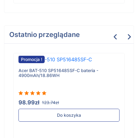
Ostatnio przeglądane
Promocja !
Acer BAT-510 SP516485SF-C bateria -
4900mAh/18.86WH
98.99zł
123.74zł
Do koszyka