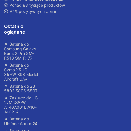
Ponad 83 tysiące produktów
97% pozytywnych opinii
Ostatnio
oglądane
Bateria do
Samsung Galaxy
Buds 2 Pro SM-
R510 SM-R177
Bateria do
Syma X5HC
X5HW X9S Model
Aircraft UAV
Bateria do ZJ
5802 5805 5807
Zasilacz do LG
27MU88-W
A140A001L A16-
140P1A
Bateria do
Ulefone Armor 24
Bateria do