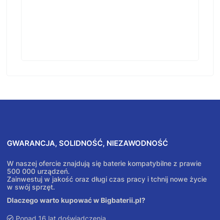
GWARANCJA, SOLIDNOŚĆ, NIEZAWODNOŚĆ
W naszej ofercie znajdują się baterie kompatybilne z prawie
500 000 urządzeń.
Zainwestuj w jakość oraz długi czas pracy i tchnij nowe życie
w swój sprzęt.
Dlaczego warto kupować w Bigbaterii.pl?
Ponad 16 lat doświadczenia