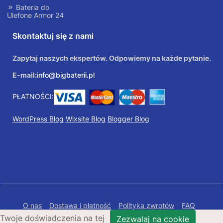
Bateria do
Ulefone Armor 24
Skontaktuj się z nami
Zapytaj naszych ekspertów. Odpowiemy na każde pytanie.
E-mail:
info@bigbaterii.pl
PŁATNOŚCI:
WordPress Blog
Wixsite Blog
Blogger Blog
O nas
Dostawa i płatność
Polityka zwrotów
FAQ
Twoje doświadczenia na tej
Polityka prywatności
Mapa Strony
Zezwalaj na cookie