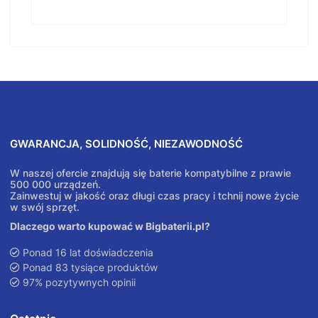
GWARANCJA, SOLIDNOŚĆ, NIEZAWODNOŚĆ
W naszej ofercie znajdują się baterie kompatybilne z prawie
500 000 urządzeń.
Zainwestuj w jakość oraz długi czas pracy i tchnij nowe życie
w swój sprzęt.
Dlaczego warto kupować w Bigbaterii.pl?
Ponad 16 lat doświadczenia
Ponad 83 tysiące produktów
97% pozytywnych opinii