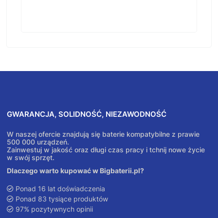
GWARANCJA, SOLIDNOŚĆ, NIEZAWODNOŚĆ
W naszej ofercie znajdują się baterie kompatybilne z prawie
500 000 urządzeń.
Zainwestuj w jakość oraz długi czas pracy i tchnij nowe życie
w swój sprzęt.
Dlaczego warto kupować w Bigbaterii.pl?
Ponad 16 lat doświadczenia
Ponad 83 tysiące produktów
97% pozytywnych opinii