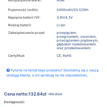
Kompatybilne Marki :
AGM
Pojemność (mAh):
5400mAh/20.52Wh
Napięcie baterii (V):
3.8V/4.3V
Rodzaj baterii:
Li-ion
Zabezpieczenie przed:
przepięciem,
przegrzaniem, zwarciem,
przeciążeniem prądowym,
głębokim rozładowaniem
oraz przeładowaniem
Certyfikat:
CE, RoHS
Pytania na temat tego produktu? Skontaktuj się z naszą
obsługą klienta, a oni spróbują na nie odpowiedzieć.
Cena netto:132.64zł
165.80zł
Dostępność: