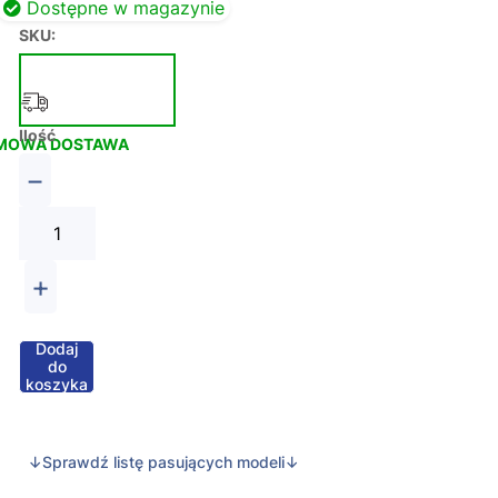
Dostępne w magazynie
SKU:
Ilość
MOWA DOSTAWA
−
+
Dodaj
do
koszyka
↓Sprawdź listę pasujących modeli↓