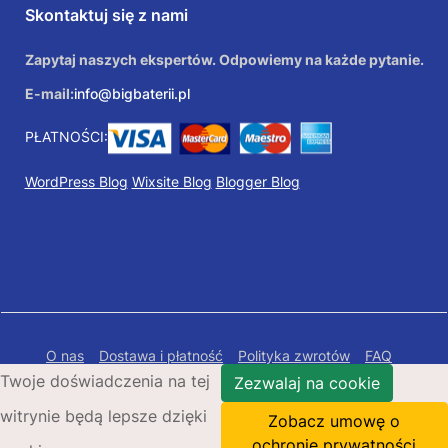
Skontaktuj się z nami
Zapytaj naszych ekspertów. Odpowiemy na każde pytanie.
E-mail:
info@bigbaterii.pl
PŁATNOŚCI:
WordPress Blog
Wixsite Blog
Blogger Blog
O nas
Dostawa i płatność
Polityka zwrotów
FAQ
Twoje doświadczenia na tej
Polityka prywatności
Mapa Strony
Zezwalaj na cookie
witrynie będą lepsze dzięki
Copyright © 2026 Bigbaterii.pl. Wszelkie prawa
Zobacz umowę o
zastrzeżone.
ochronie prywatności