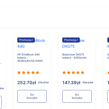
Promocja !
Promocja !
HP EliteBook 440
Blackview DK075
A
bateria -
bateria - 6000mAh
b
4646mAh/56.04Wh
 -
252.70zł
147.39zł
315.87zł
184.24zł
6zł
Do
Do
koszyka
koszyka