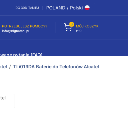
POLAND / Polski
DO 30% TANIEJ
0
POTRZEBUJESZ POMOCY?
MÓJ KOSZYK
info@bigbaterii.pl
zł 0
awane pytania (FAQ)
atel
TLi019DA Baterie do Telefonów Alcatel