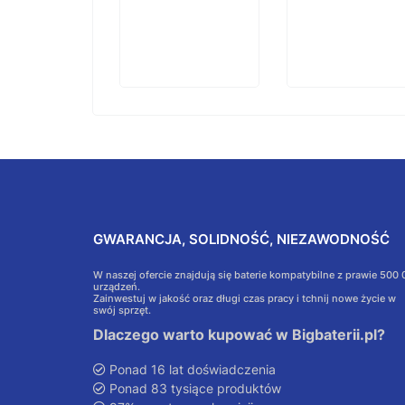
GWARANCJA, SOLIDNOŚĆ, NIEZAWODNOŚĆ
W naszej ofercie znajdują się baterie kompatybilne z prawie 500
urządzeń.
Zainwestuj w jakość oraz długi czas pracy i tchnij nowe życie w
swój sprzęt.
Dlaczego warto kupować w Bigbaterii.pl?
Ponad 16 lat doświadczenia
Ponad 83 tysiące produktów