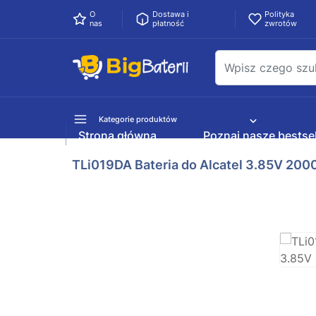
O
Dostawa i
Polityka
nas
płatność
zwrotów
Kategorie produktów
Strona główna
Poznaj nasze bestsel
TLi019DA Bateria do Alcatel 3.85V 20