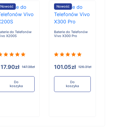
Nowość
Nowość
Nowość
aterie do Telefonów
Baterie do Telefonów
Baterie do Tele
ivo X200S
Vivo X300 Pro
Honor X6D
117.90zł
101.05zł
96.84zł
147.38zł
126.31zł
12
Do
Do
Do
koszyka
koszyka
koszyka