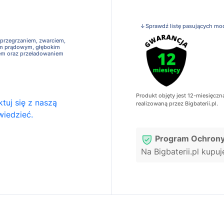
↓Sprawdź listę pasujących mo
 przegrzaniem, zwarciem,
em prądowym, głębokim
em oraz przeładowaniem
Produkt objęty jest 12-miesięczn
tuj się z naszą
realizowaną przez Bigbaterii.pl.
wiedzieć.
Program Ochrony
Na Bigbaterii.pl kupu