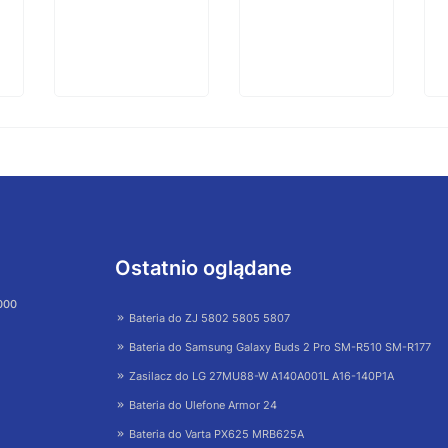
Ostatnio oglądane
 000
Bateria do ZJ 5802 5805 5807
Bateria do Samsung Galaxy Buds 2 Pro SM-R510 SM-R177
Zasilacz do LG 27MU88-W A140A001L A16-140P1A
Bateria do Ulefone Armor 24
Bateria do Varta PX625 MRB625A