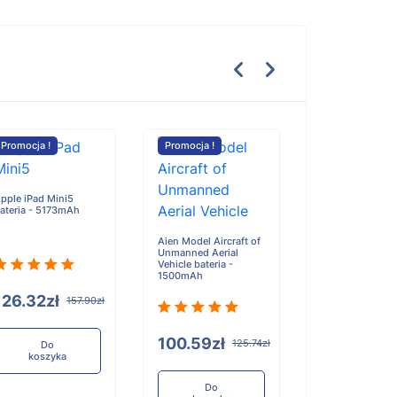
Promocja !
Promocja !
Promocja !
pple iPad Mini5
Alcatel 1 5033 b
ateria - 5173mAh
- 2000mAh/7.7
Aien Model Aircraft of
Unmanned Aerial
Vehicle bateria -
1500mAh
126.32zł
80.03zł
157.90zł
1
100.59zł
125.74zł
Do
Do
koszyka
koszyka
Do