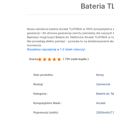
Bateria 
Nowa zamienna bateria Alcatel TLi019DA w 100% kompatybilna z o
gwarancji i 30-dniowa gwarancja zwrotu pieniedzy dla naszych 
Będziesz mógł kupić Baterie do Telefonów Alcatel TLi019DA w naj
Nie posiadają efektu pamięci - pozwala to na doładowywanie 
momencie.
Wysyłamy najczęściej w 1-2 dzień roboczy!
Ocena
( 791 osób kupiło )
Stan produktu:
Nowy
Rodzaj:
Zamiennik
Kategoria :
Baterie do T
Kompatybilne Marki :
Alcatel
Pojemność (mAh):
2000mAh/7.