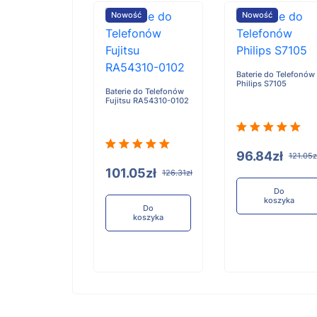
ość
Nowość
Nowość
Baterie do Telefonów
Philips S7105
e do Telefonów
Baterie do Telefonów
u RA54310-0101
Fujitsu RA54310-0102
96.84zł
121.05z
05zł
101.05zł
126.31zł
126.31zł
Do
koszyka
Do
Do
koszyka
koszyka