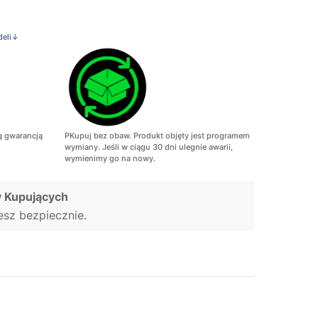
deli↓
ą gwarancją
PKupuj bez obaw. Produkt objęty jest programem
wymiany. Jeśli w ciągu 30 dni ulegnie awarii,
wymienimy go na nowy.
 Kupujących
jesz bezpiecznie.