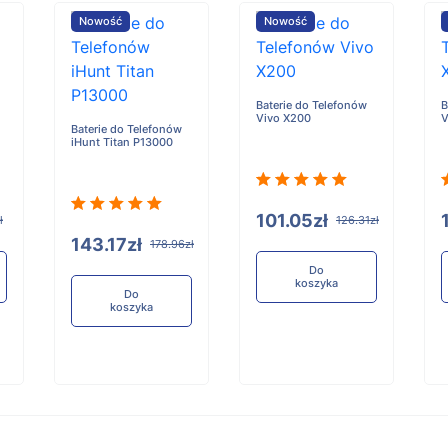
Nowość
Nowość
Baterie do Telefonów
B
Vivo X200
V
Baterie do Telefonów
iHunt Titan P13000
101.05zł
ł
126.31zł
143.17zł
178.96zł
Do
koszyka
Do
koszyka