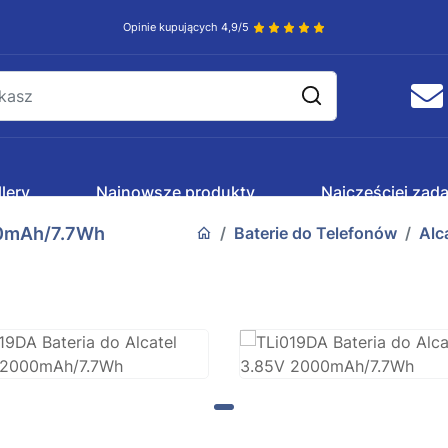
Opinie kupujących 4,9/5
lery
Najnowsze produkty
Najczęściej zad
00mAh/7.7Wh
Baterie do Telefonów
Alc