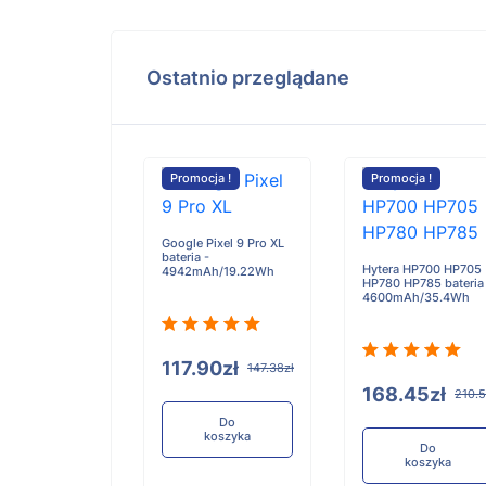
Ostatnio przeglądane
cja !
Promocja !
Promocja !
l 1 5033 bateria
Google Pixel 9 Pro XL
0mAh/7.7Wh
bateria -
Hytera HP700 HP705
4942mAh/19.22Wh
HP780 HP785 bateria
4600mAh/35.4Wh
03zł
117.90zł
100.04zł
147.38zł
168.45zł
210.5
Do
Do
koszyka
koszyka
Do
koszyka