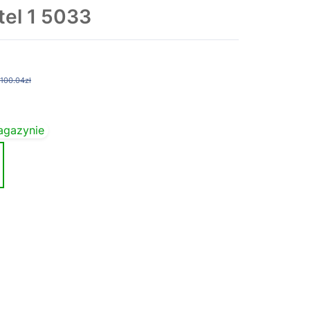
el 1 5033
100.04zł
agazynie