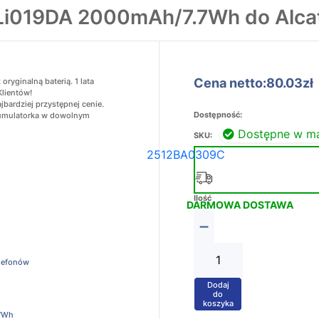
TLi019DA 2000mAh/7.7Wh do Alcat
Cena netto:80.03zł
ryginalną baterią. 1 lata
Klientów!
bardziej przystępnej cenie.
Dostępność:
akumulatorka w dowolnym
Dostępne w m
SKU:
2512BA0309C
Ilość
DARMOWA DOSTAWA
−
elefonów
Dodaj
+
do
koszyka
7Wh