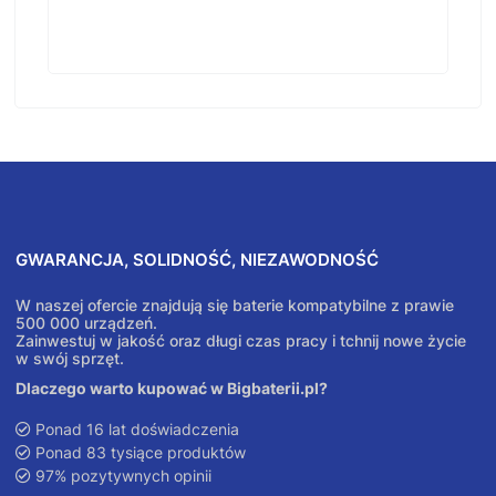
GWARANCJA, SOLIDNOŚĆ, NIEZAWODNOŚĆ
W naszej ofercie znajdują się baterie kompatybilne z prawie
500 000 urządzeń.
Zainwestuj w jakość oraz długi czas pracy i tchnij nowe życie
w swój sprzęt.
Dlaczego warto kupować w Bigbaterii.pl?
Ponad 16 lat doświadczenia
Ponad 83 tysiące produktów
97% pozytywnych opinii