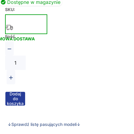
Dostępne w magazynie
SKU:
Ilość
MOWA DOSTAWA
−
+
Dodaj
do
koszyka
↓Sprawdź listę pasujących modeli↓