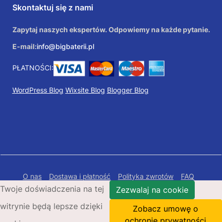
Skontaktuj się z nami
Zapytaj naszych ekspertów. Odpowiemy na każde pytanie.
E-mail:
info@bigbaterii.pl
PŁATNOŚCI:
WordPress Blog
Wixsite Blog
Blogger Blog
O nas
Dostawa i płatność
Polityka zwrotów
FAQ
Twoje doświadczenia na tej
Polityka prywatności
Mapa Strony
Zezwalaj na cookie
witrynie będą lepsze dzięki
Copyright © 2026 Bigbaterii.pl. Wszelkie prawa
Zobacz umowę o
zastrzeżone.
ochronie prywatności