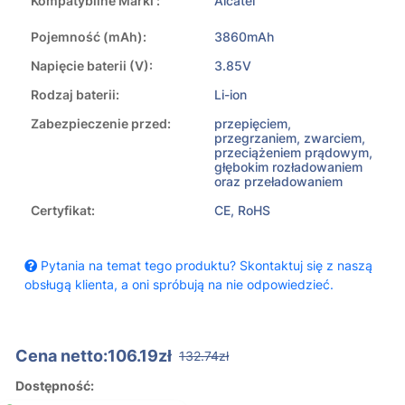
Kompatybilne Marki :
Alcatel
Pojemność (mAh):
3860mAh
Napięcie baterii (V):
3.85V
Rodzaj baterii:
Li-ion
Zabezpieczenie przed:
przepięciem,
przegrzaniem, zwarciem,
przeciążeniem prądowym,
głębokim rozładowaniem
oraz przeładowaniem
Certyfikat:
CE, RoHS
Pytania na temat tego produktu? Skontaktuj się z naszą
obsługą klienta, a oni spróbują na nie odpowiedzieć.
Cena netto:106.19zł
132.74zł
Dostępność: