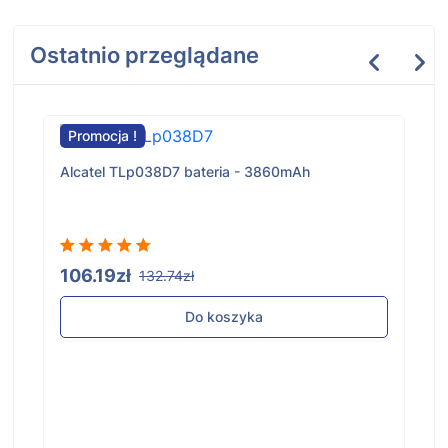
Ostatnio przeglądane
Promocja !
Alcatel TLp038D7 bateria - 3860mAh
106.19zł
132.74zł
Do koszyka