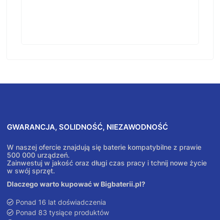
GWARANCJA, SOLIDNOŚĆ, NIEZAWODNOŚĆ
W naszej ofercie znajdują się baterie kompatybilne z prawie
500 000 urządzeń.
Zainwestuj w jakość oraz długi czas pracy i tchnij nowe życie
w swój sprzęt.
Dlaczego warto kupować w Bigbaterii.pl?
Ponad 16 lat doświadczenia
Ponad 83 tysiące produktów