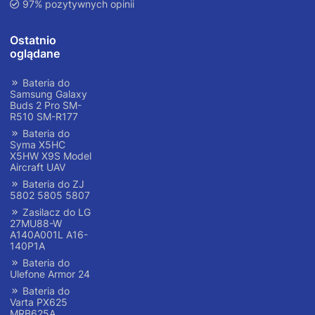
97% pozytywnych opinii
Ostatnio
oglądane
Bateria do
Samsung Galaxy
Buds 2 Pro SM-
R510 SM-R177
Bateria do
Syma X5HC
X5HW X9S Model
Aircraft UAV
Bateria do ZJ
5802 5805 5807
Zasilacz do LG
27MU88-W
A140A001L A16-
140P1A
Bateria do
Ulefone Armor 24
Bateria do
Varta PX625
MRB625A