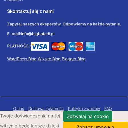
Skontaktuj się z nami
Zapytaj naszych ekspertów. Odpowiemy na każde pytanie.
E-mail:
info@bigbaterii.pl
PŁATNOŚCI:
WordPress Blog
Wixsite Blog
Blogger Blog
O nas
Dostawa i płatność
Polityka zwrotów
FAQ
Twoje doświadczenia na tej
Polityka prywatności
Mapa Strony
Zezwalaj na cookie
witrynie będą lepsze dzięki
Copyright © 2026 Bigbaterii.pl. Wszelkie prawa
Zobacz umowę o