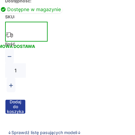
Dostępność:
Dostępne w magazynie
SKU:
Ilość
MOWA DOSTAWA
−
+
Dodaj
do
koszyka
↓Sprawdź listę pasujących modeli↓