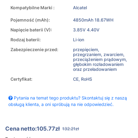
Kompatybilne Marki :
Alcatel
Pojemność (mAh):
4850mAh 18.67WH
Napięcie baterii (V):
3.85V 4.40V
Rodzaj baterii:
Li-ion
Zabezpieczenie przed:
przepięciem,
przegrzaniem, zwarciem,
przeciążeniem prądowym,
głębokim rozładowaniem
oraz przeładowaniem
Certyfikat:
CE, RoHS
Pytania na temat tego produktu? Skontaktuj się z naszą
obsługą klienta, a oni spróbują na nie odpowiedzieć.
Cena netto:105.77zł
132.21zł