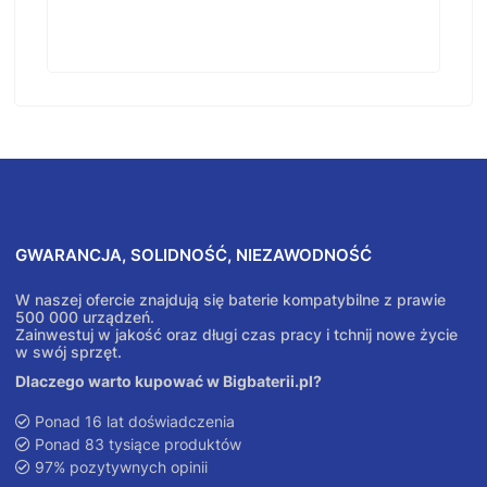
GWARANCJA, SOLIDNOŚĆ, NIEZAWODNOŚĆ
W naszej ofercie znajdują się baterie kompatybilne z prawie
500 000 urządzeń.
Zainwestuj w jakość oraz długi czas pracy i tchnij nowe życie
w swój sprzęt.
Dlaczego warto kupować w Bigbaterii.pl?
Ponad 16 lat doświadczenia
Ponad 83 tysiące produktów
97% pozytywnych opinii