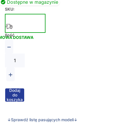
Dostępne w magazynie
SKU:
Ilość
MOWA DOSTAWA
−
+
Dodaj
do
koszyka
↓Sprawdź listę pasujących modeli↓