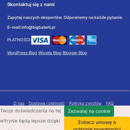
Skontaktuj się z nami
Zapytaj naszych ekspertów. Odpowiemy na każde pytanie.
E-mail:
info@bigbaterii.pl
PŁATNOŚCI:
WordPress Blog
Wixsite Blog
Blogger Blog
O nas
Dostawa i płatność
Polityka zwrotów
FAQ
Twoje doświadczenia na tej
Polityka prywatności
Mapa Strony
Zezwalaj na cookie
witrynie będą lepsze dzięki
Copyright © 2026 Bigbaterii.pl. Wszelkie prawa
Zobacz umowę o
zastrzeżone.
ochronie prywatności