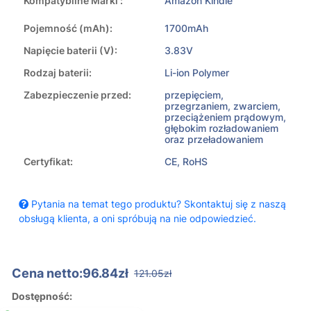
Kompatybilne Marki :
Amazon Kindle
Pojemność (mAh):
1700mAh
Napięcie baterii (V):
3.83V
Rodzaj baterii:
Li-ion Polymer
Zabezpieczenie przed:
przepięciem,
przegrzaniem, zwarciem,
przeciążeniem prądowym,
głębokim rozładowaniem
oraz przeładowaniem
Certyfikat:
CE, RoHS
Pytania na temat tego produktu? Skontaktuj się z naszą
obsługą klienta, a oni spróbują na nie odpowiedzieć.
Cena netto:96.84zł
121.05zł
Dostępność: