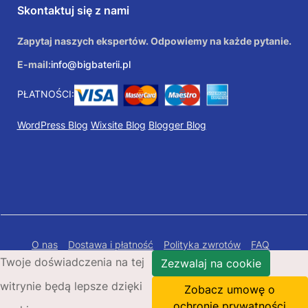
Skontaktuj się z nami
Zapytaj naszych ekspertów. Odpowiemy na każde pytanie.
E-mail:
info@bigbaterii.pl
PŁATNOŚCI:
WordPress Blog
Wixsite Blog
Blogger Blog
O nas
Dostawa i płatność
Polityka zwrotów
FAQ
Twoje doświadczenia na tej
Polityka prywatności
Mapa Strony
Zezwalaj na cookie
witrynie będą lepsze dzięki
Copyright © 2026 Bigbaterii.pl. Wszelkie prawa
Zobacz umowę o
zastrzeżone.
ochronie prywatności