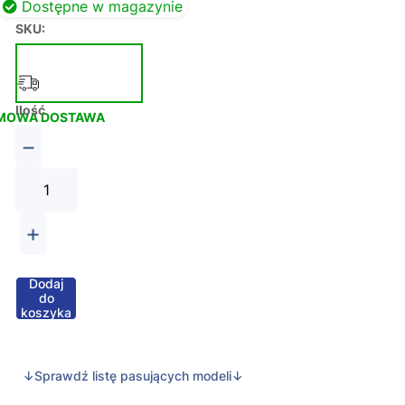
Dostępne w magazynie
SKU:
Ilość
MOWA DOSTAWA
−
+
Dodaj
do
koszyka
↓Sprawdź listę pasujących modeli↓