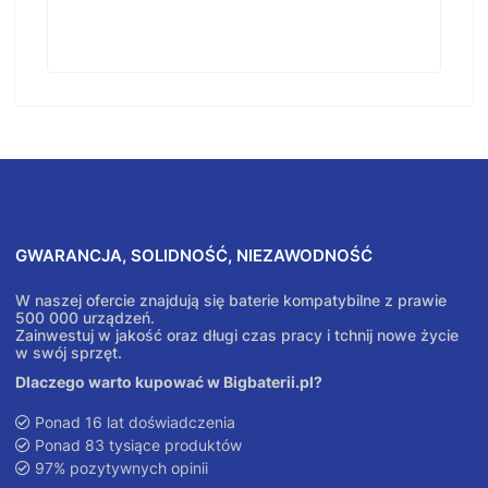
GWARANCJA, SOLIDNOŚĆ, NIEZAWODNOŚĆ
W naszej ofercie znajdują się baterie kompatybilne z prawie
500 000 urządzeń.
Zainwestuj w jakość oraz długi czas pracy i tchnij nowe życie
w swój sprzęt.
Dlaczego warto kupować w Bigbaterii.pl?
Ponad 16 lat doświadczenia
Ponad 83 tysiące produktów
97% pozytywnych opinii