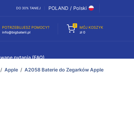
POLAND / Polski
DO 30% TANIEJ
0
POTRZEBUJESZ POMOCY?
MÓJ KOSZYK
info@bigbaterii.pl
zł 0
awane pytania (FAQ)
Apple
A2058 Baterie do Zegarków Apple