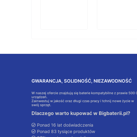
GWARANCJA, SOLIDNOŚĆ, NIEZAWODNOŚĆ
W naszej ofercie znajdują się baterie kompatybilne z prawie 500
urządzeń.
Zainwestuj w jakość oraz długi czas pracy i tchnij nowe życie w
swój sprzęt.
Dlaczego warto kupować w Bigbaterii.pl?
Ponad 16 lat doświadczenia
Ponad 83 tysiące produktów