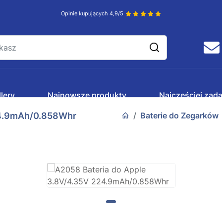
Opinie kupujących 4,9/5
lery
Najnowsze produkty
Najczęściej zad
24.9mAh/0.858Whr
Baterie do Zegarków