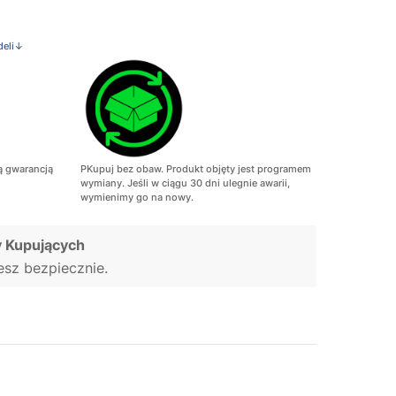
deli↓
ą gwarancją
PKupuj bez obaw. Produkt objęty jest programem
wymiany. Jeśli w ciągu 30 dni ulegnie awarii,
wymienimy go na nowy.
 Kupujących
jesz bezpiecznie.