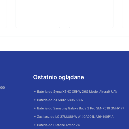
Ostatnio oglądane
 000
Bateria do Syma X5HC X5HW X9S Model Aircraft UAV
Bateria do ZJ 5802 5805 5807
Bateria do Samsung Galaxy Buds 2 Pro SM-R510 SM-R177
Zasilacz do LG 27MU88-W A140A001L A16-140P1A
Bateria do Ulefone Armor 24