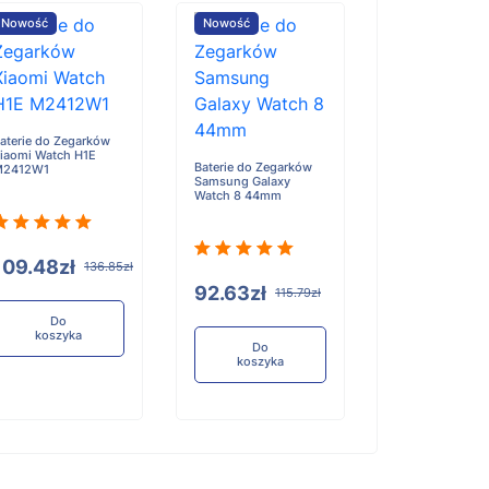
Nowość
Nowość
Nowość
aterie do Zegarków
Baterie do Zeg
iaomi Watch H1E
Oppo Watch X
Baterie do Zegarków
M2412W1
OWW231
Samsung Galaxy
Watch 8 44mm
109.48zł
96.84zł
136.85zł
12
92.63zł
115.79zł
Do
Do
koszyka
koszyka
Do
koszyka