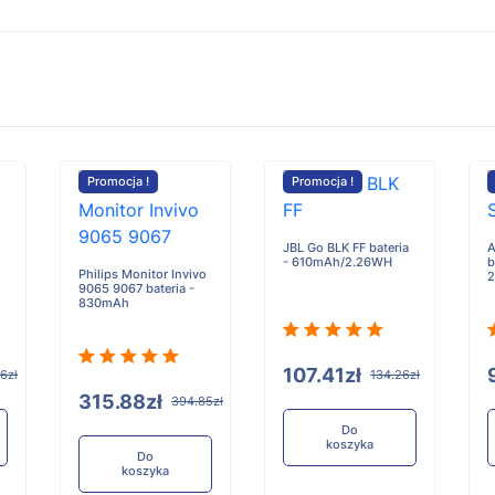
Promocja !
Promocja !
JBL Go BLK FF bateria
A
- 610mAh/2.26WH
b
Philips Monitor Invivo
2
9065 9067 bateria -
830mAh
107.41zł
6zł
134.26zł
315.88zł
394.85zł
Do
koszyka
Do
koszyka