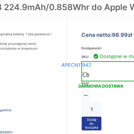
8 224.9mAh/0.858Whr do Apple W
Cena netto:98.99zł
alną baterią. 1 lata gwarancji i
ziej przystępnej cenie.
Dostępność:
akumulatorka w dowolnym
Dostępne w m
SKU:
APECN11942
Ilość
DARMOWA DOSTAWA
−
egarków
Dodaj
+
do
koszyka
.858Whr