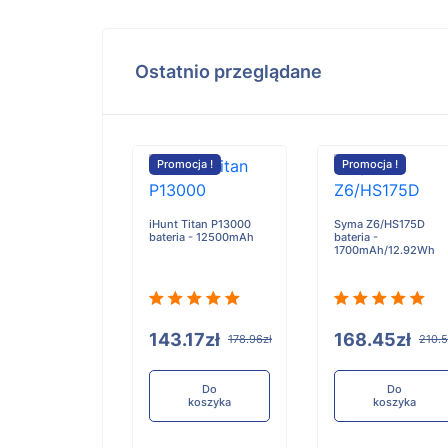
Ostatnio przeglądane
Promocja !
Promocja !
iHunt Titan P13000
Syma Z6/HS175D
bateria - 12500mAh
bateria -
1700mAh/12.92Wh
143.17zł
168.45zł
178.96zł
210.5
Do
Do
koszyka
koszyka