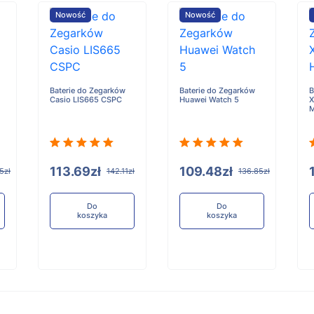
Nowość
Nowość
Baterie do Zegarków
Baterie do Zegarków
B
Casio LIS665 CSPC
Huawei Watch 5
X
113.69zł
109.48zł
5zł
142.11zł
136.85zł
Do
Do
koszyka
koszyka