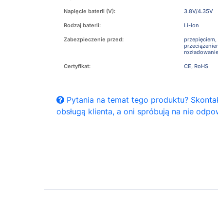
Napięcie baterii (V):
3.8V/4.35V
Rodzaj baterii:
Li-ion
Zabezpieczenie przed:
przepięciem,
przeciążeni
rozładowani
Certyfikat:
CE, RoHS
Pytania na temat tego produktu? Skontak
obsługą klienta, a oni spróbują na nie odpo