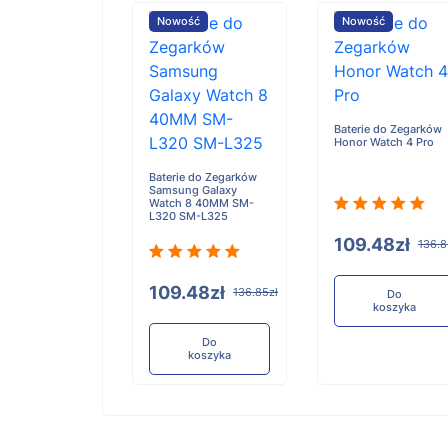
ość
Nowość
Nowość
Baterie do Zegarków
Honor Watch 4 Pro
e do Zegarków
i WATCH GT6
Baterie do Zegarków
ATM-B19
Samsung Galaxy
Watch 8 40MM SM-
L320 SM-L325
109.48zł
136.8
.48zł
136.85zł
109.48zł
136.85zł
Do
koszyka
Do
koszyka
Do
koszyka