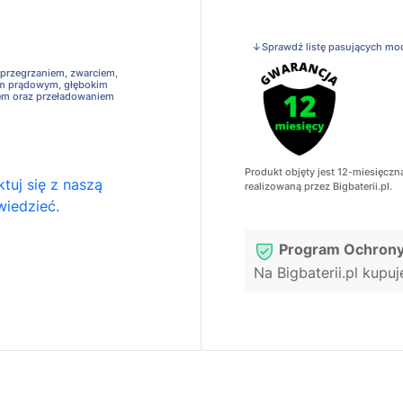
↓Sprawdź listę pasujących mo
 przegrzaniem, zwarciem,
em prądowym, głębokim
em oraz przeładowaniem
Produkt objęty jest 12-miesięczn
tuj się z naszą
realizowaną przez Bigbaterii.pl.
wiedzieć.
Program Ochrony
Na Bigbaterii.pl kupu