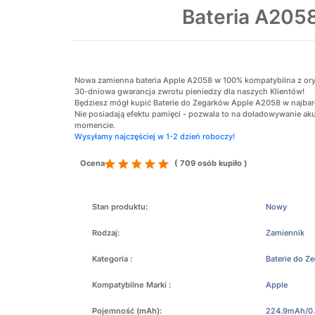
Bateria A205
Nowa zamienna bateria Apple A2058 w 100% kompatybilna z orygin
30-dniowa gwarancja zwrotu pieniedzy dla naszych Klientów!
Będziesz mógł kupić Baterie do Zegarków Apple A2058 w najbard
Nie posiadają efektu pamięci - pozwala to na doładowywanie 
momencie.
Wysyłamy najczęściej w 1-2 dzień roboczy!
Ocena
( 709 osób kupiło )
Stan produktu:
Nowy
Rodzaj:
Zamiennik
Kategoria :
Baterie do Z
Kompatybilne Marki :
Apple
Pojemność (mAh):
224.9mAh/0