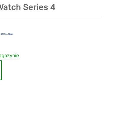
atch Series 4
123.74zł
agazynie