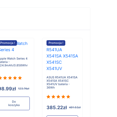
Promocja !
Promocja !
pple Watch Series 4
ateria -
24.9mAh/0.858Whr
ASUS R541UA X541SA
X541SA X541SC
X541UV bateria -
36Wh
98.99zł
123.74zł
Do
koszyka
385.22zł
481.53zł