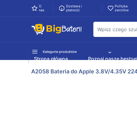
O
Dostawa i
Polityka
nas
płatność
zwrotów
Kategorie produktów
Strona główna
Poznaj nasze bestsel
A2058 Bateria do Apple 3.8V/4.35V 2