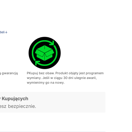
deli↓
ą gwarancją
PKupuj bez obaw. Produkt objęty jest programem
wymiany. Jeśli w ciągu 30 dni ulegnie awarii,
wymienimy go na nowy.
 Kupujących
jesz bezpiecznie.