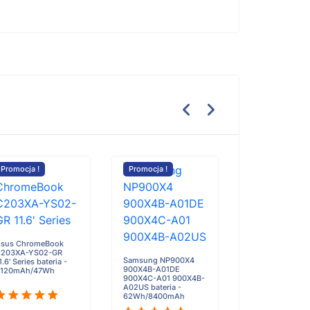
Promocja !
Promocja !
Promocja !
RugGear RG170 
- 3120mAh
sus ChromeBook
203XA-YS02-GR
Samsung NP900X4
1.6' Series bateria -
900X4B-A01DE
4120mAh/47Wh
900X4C-A01 900X4B-
A02US bateria -
101.05zł
62Wh/8400mAh