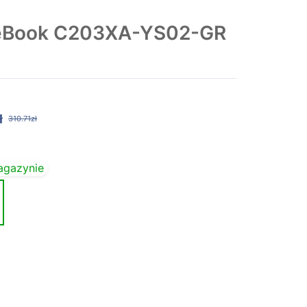
meBook C203XA-YS02-GR
ł
310.71zł
agazynie