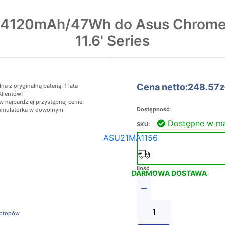
1 4120mAh/47Wh do Asus Chro
11.6' Series
Cena netto:248.57z
z oryginalną baterią. 1 lata
Klientów!
najbardziej przystępnej cenie.
Dostępność:
akumulatorka w dowolnym
Dostępne w m
SKU:
ASU21MA1156
Ilość
DARMOWA DOSTAWA
−
aptopów