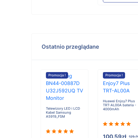
Ostatnio przeglądane
cja !
Promocja !
Promocja !
r RG170 bateria
0mAh
Huawei Enjoy7 Plus
TRT-AL00A bateria -
Telewizory LED i LCD
4000mAh
Kabel Samsung
A5919_FSM
05zł
126.31zł
100.59zł
125.7