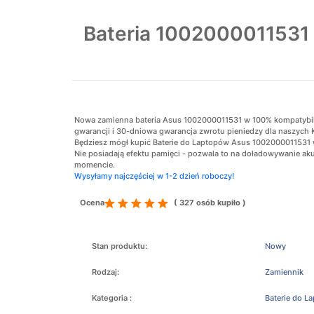
Bateria 100200001153
Nowa zamienna bateria Asus 1002000011531 w 100% kompatybilna 
gwarancji i 30-dniowa gwarancja zwrotu pieniedzy dla naszych 
Będziesz mógł kupić Baterie do Laptopów Asus 1002000011531 w 
Nie posiadają efektu pamięci - pozwala to na doładowywanie 
momencie.
Wysyłamy najczęściej w 1-2 dzień roboczy!
Ocena
( 327 osób kupiło )
Stan produktu:
Nowy
Rodzaj:
Zamiennik
Kategoria :
Baterie do L