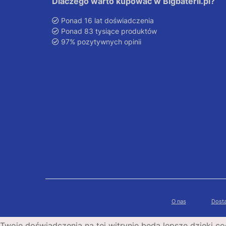
Dlaczego warto kupować w Bigbaterii.pl?
Ponad 16 lat doświadczenia
Ponad 83 tysiące produktów
97% pozytywnych opinii
O nas
Dosta
Twoje doświadczenia na tej witrynie będą lepsze dzięki co