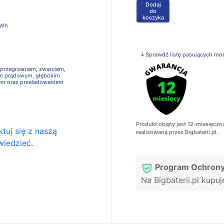
Dodaj
+
do
koszyka
7Wh
↓Sprawdź listę pasujących mo
 przegrzaniem, zwarciem,
em prądowym, głębokim
em oraz przeładowaniem
Produkt objęty jest 12-miesięczn
tuj się z naszą
realizowaną przez Bigbaterii.pl.
wiedzieć.
Program Ochrony
Na Bigbaterii.pl kupu