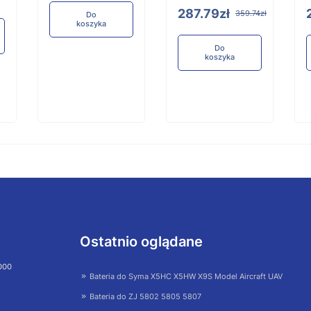
287.79zł
359.74zł
Do
koszyka
Do
koszyka
Ostatnio oglądane
 000
Bateria do Syma X5HC X5HW X9S Model Aircraft UAV
Bateria do ZJ 5802 5805 5807