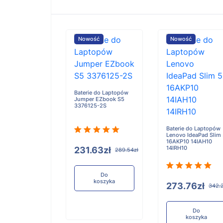
ość
Nowość
Nowość
e do Laptopów
Baterie do Laptopów
iBook X Flip 2-
Jumper EZbook S5
3376125-2S
Baterie do Laptopów
Lenovo IdeaPad Slim
16AKP10 14IAH10
14IRH10
.91zł
231.63zł
321.14zł
289.54zł
Do
Do
koszyka
koszyka
273.76zł
342.
Do
koszyka