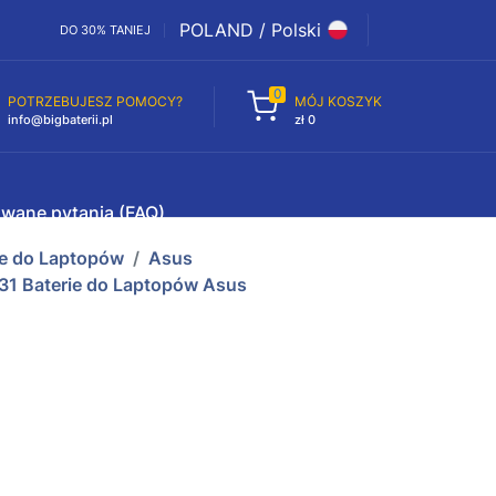
POLAND / Polski
DO 30% TANIEJ
0
POTRZEBUJESZ POMOCY?
MÓJ KOSZYK
info@bigbaterii.pl
zł 0
awane pytania (FAQ)
ie do Laptopów
Asus
1 Baterie do Laptopów Asus