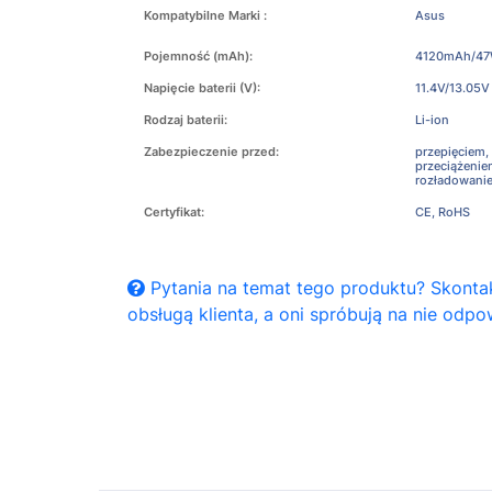
Kompatybilne Marki :
Asus
Pojemność (mAh):
4120mAh/4
Napięcie baterii (V):
11.4V/13.05V
Rodzaj baterii:
Li-ion
Zabezpieczenie przed:
przepięciem,
przeciążeni
rozładowani
Certyfikat:
CE, RoHS
Pytania na temat tego produktu? Skontak
obsługą klienta, a oni spróbują na nie odpo