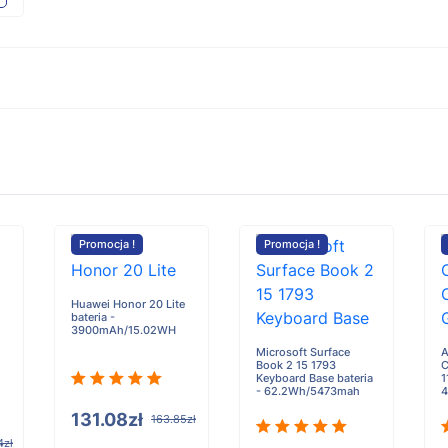
Promocja !
Promocja !
Huawei Honor 20 Lite
bateria -
3900mAh/15.02WH
Microsoft Surface
A
Book 2 15 1793
C
Keyboard Base bateria
1
- 62.2Wh/5473mah
131.08zł
163.85zł
4zł