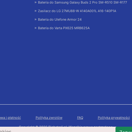
Bateria do Samsung Galaxy Buds 2 Pro SM-R510 SM-R177
Zasilacz do LG 27MU88-W A140A001L A16-140P1A
Bateria do Ulefone Armor 24
Bateria do Varta PX625 MRB625A
wa i płatność
Polityka zwrotów
FAQ
Polityka prywatności
Copyright © 2026 Bigbaterii.pl. Wszelkie prawa zastrzeżone.
okies.