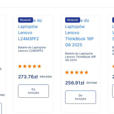
Nowość
Nowość
Baterie do Laptopów
B
Lenovo L24M3PF2
A
Baterie do Laptopów
Lenovo ThinkBook 16P
G6 2025
 5
273.76zł
342.20zł
256.91zł
321.14zł
Do
koszyka
20zł
Do
koszyka