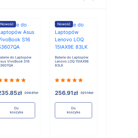
Nowość
Nowość
Nowość
aterie do Laptopów
Baterie do Laptopów
Baterie do Lap
sus VivoBook S16
Lenovo LOQ 15IAX9E
Lenovo 300w 2-
S3607QA
83LK
Gen 5
235.85zł
256.91zł
193.72zł
294.81zł
321.14zł
Do
Do
Do
koszyka
koszyka
koszyka