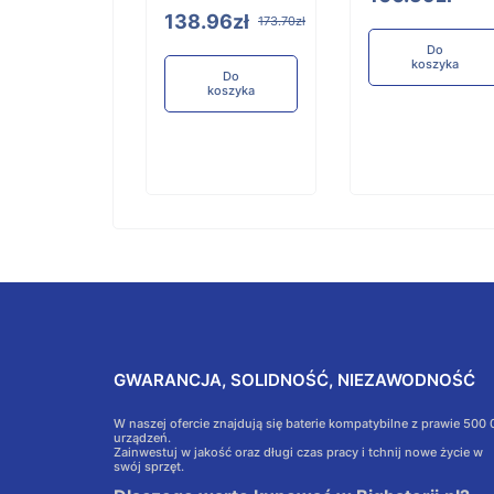
138.96zł
173.70zł
Do
koszyka
Do
koszyka
Do
koszyka
GWARANCJA, SOLIDNOŚĆ, NIEZAWODNOŚĆ
W naszej ofercie znajdują się baterie kompatybilne z prawie 500
urządzeń.
Zainwestuj w jakość oraz długi czas pracy i tchnij nowe życie w
swój sprzęt.