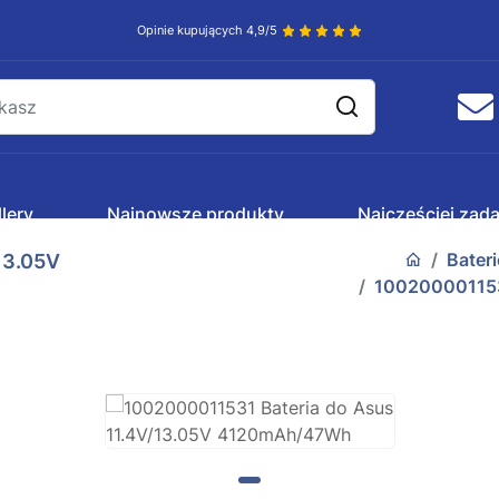
Opinie kupujących 4,9/5
lery
Najnowsze produkty
Najczęściej zad
Bater
13.05V
100200001153