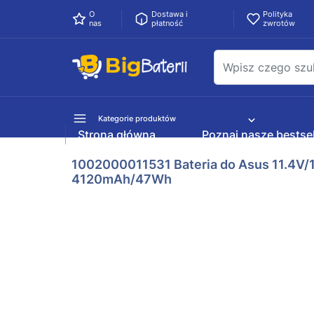
O
Dostawa i
Polityka
nas
płatność
zwrotów
Kategorie produktów
Strona główna
Poznaj nasze bestsel
1002000011531 Bateria do Asus 11.4V/
4120mAh/47Wh