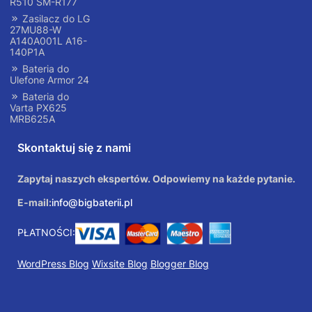
R510 SM-R177
Zasilacz do LG
27MU88-W
A140A001L A16-
140P1A
Bateria do
Ulefone Armor 24
Bateria do
Varta PX625
MRB625A
Skontaktuj się z nami
Zapytaj naszych ekspertów. Odpowiemy na każde pytanie.
E-mail:
info@bigbaterii.pl
PŁATNOŚCI:
WordPress Blog
Wixsite Blog
Blogger Blog