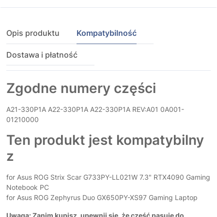
Opis produktu
Kompatybilność
Dostawa i płatność
Zgodne numery części
A21-330P1A A22-330P1A A22-330P1A REV:A01 0A001-
01210000
Ten produkt jest kompatybilny
z
for Asus ROG Strix Scar G733PY-LL021W 7.3" RTX4090 Gaming
Notebook PC
for Asus ROG Zephyrus Duo GX650PY-XS97 Gaming Laptop
Uwaga: Zanim kupisz, upewnij się, że część pasuje do