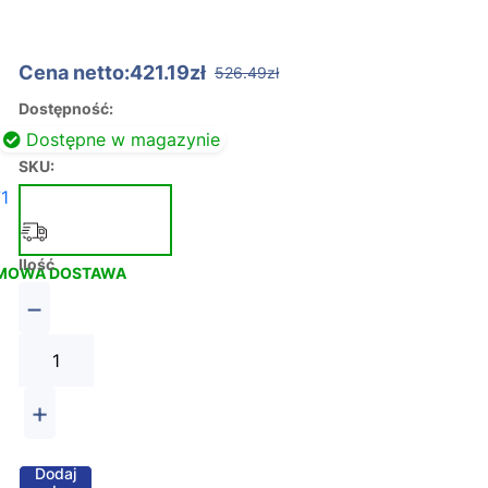
Cena netto:421.19zł
526.49zł
Dostępność:
Dostępne w magazynie
SKU:
1
Ilość
MOWA DOSTAWA
−
+
Dodaj