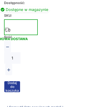
Dostępność:
Dostępne w magazynie
SKU:
Ilość
MOWA DOSTAWA
−
+
Dodaj
do
koszyka