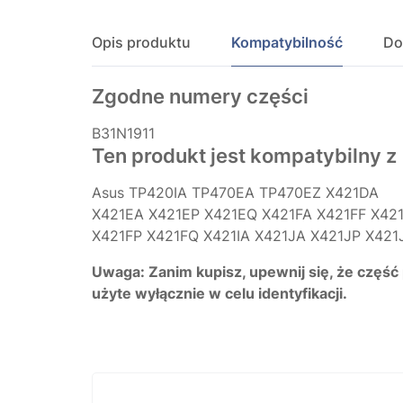
Opis produktu
Kompatybilność
Do
Zgodne numery części
B31N1911
Ten produkt jest kompatybilny z
Asus TP420IA TP470EA TP470EZ X421DA
X421EA X421EP X421EQ X421FA X421FF X42
X421FP X421FQ X421IA X421JA X421JP X421
Uwaga: Zanim kupisz, upewnij się, że część
użyte wyłącznie w celu identyfikacji.