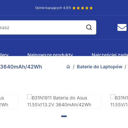
Opinie kupujących 4,9/5
lery
Najnowsze produkty
Najczęściej zad
2V 3640mAh/42Wh
Baterie do Laptopów