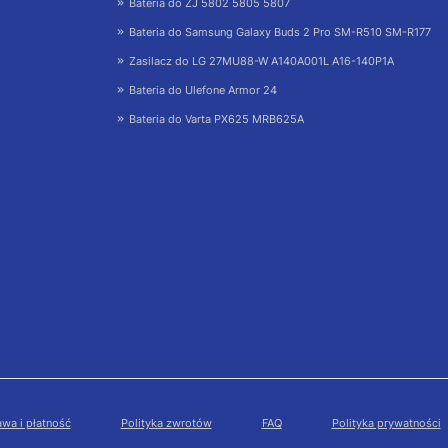
Bateria do ZJ 5802 5805 5807
Bateria do Samsung Galaxy Buds 2 Pro SM-R510 SM-R177
Zasilacz do LG 27MU88-W A140A001L A16-140P1A
Bateria do Ulefone Armor 24
Bateria do Varta PX625 MRB625A
wa i płatność
Polityka zwrotów
FAQ
Polityka prywatności