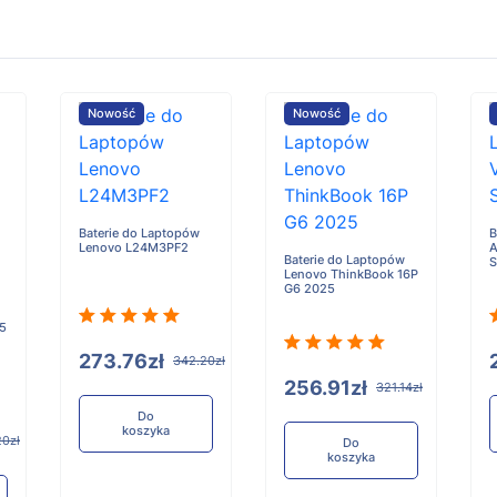
Nowość
Nowość
Baterie do Laptopów
B
Lenovo L24M3PF2
A
Baterie do Laptopów
Lenovo ThinkBook 16P
G6 2025
 5
273.76zł
342.20zł
256.91zł
321.14zł
Do
koszyka
20zł
Do
koszyka