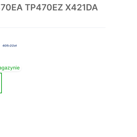
470EA TP470EZ X421DA
405.22zł
agazynie