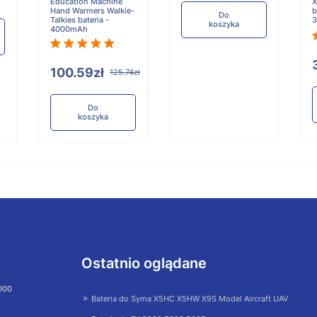
Education Machine
X
Hand Warmers Walkie-
b
Do
Talkies bateria -
koszyka
4000mAh
100.59zł
125.74zł
Do
koszyka
Ostatnio oglądane
 000
Bateria do Syma X5HC X5HW X9S Model Aircraft UAV