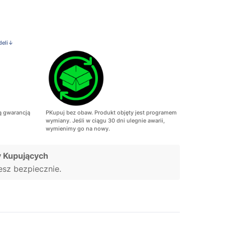
deli↓
ą gwarancją
PKupuj bez obaw. Produkt objęty jest programem
wymiany. Jeśli w ciągu 30 dni ulegnie awarii,
wymienimy go na nowy.
 Kupujących
jesz bezpiecznie.