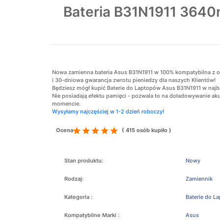
Bateria B31N1911 36
Nowa zamienna bateria Asus B31N1911 w 100% kompatybilna z oryg
i 30-dniowa gwarancja zwrotu pieniedzy dla naszych Klientów!
Będziesz mógł kupić Baterie do Laptopów Asus B31N1911 w najba
Nie posiadają efektu pamięci - pozwala to na doładowywanie 
momencie.
Wysyłamy najczęściej w 1-2 dzień roboczy!
Ocena
( 415 osób kupiło )
Stan produktu:
Nowy
Rodzaj:
Zamiennik
Kategoria :
Baterie do L
Kompatybilne Marki :
Asus