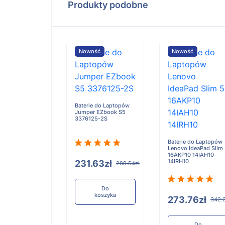
Produkty podobne
ość
Nowość
Nowość
e do Laptopów
Baterie do Laptopów
iBook X Flip 2-
Jumper EZbook S5
3376125-2S
Baterie do Laptopów
Lenovo IdeaPad Slim
16AKP10 14IAH10
14IRH10
.91zł
231.63zł
321.14zł
289.54zł
Do
Do
koszyka
koszyka
273.76zł
342.
Do