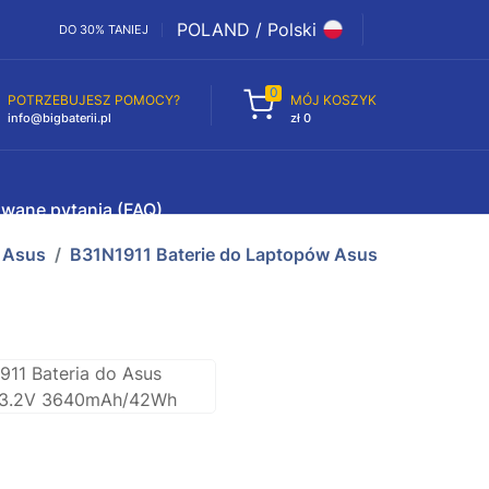
POLAND / Polski
DO 30% TANIEJ
0
POTRZEBUJESZ POMOCY?
MÓJ KOSZYK
info@bigbaterii.pl
zł 0
awane pytania (FAQ)
Asus
B31N1911 Baterie do Laptopów Asus