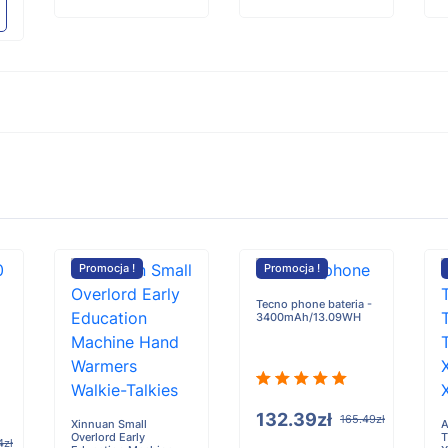
Promocja !
Promocja !
Tecno phone bateria -
3400mAh/13.09WH
132.39zł
165.49zł
Xinnuan Small
A
Overlord Early
T
4zł