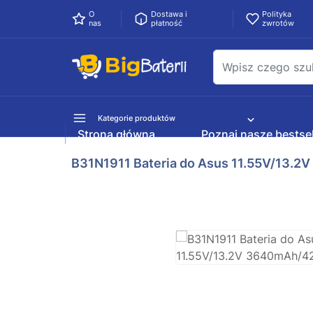
O
Dostawa i
Polityka
nas
płatność
zwrotów
Kategorie produktów
Strona główna
Poznaj nasze bestsel
B31N1911 Bateria do Asus 11.55V/13.