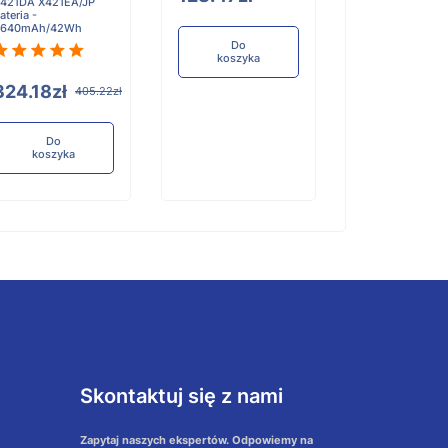
421DA X421EA/JP
ateria -
3640mAh/42Wh
Do
Do
koszyka
koszyka
324.18zł
405.22zł
Do
koszyka
Skontaktuj się z nami
Zapytaj naszych ekspertów. Odpowiemy na