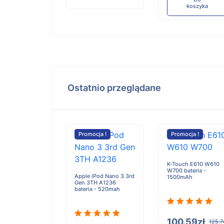
koszyka
Ostatnio przeglądane
cja !
Promocja !
Promocja !
ng UV-19 UV-
K-Touch E610 W610
teria -
W700 bateria -
Apple iPod Nano 3 3rd
mAh
1500mAh
Gen 3TH A1236
bateria - 520mah
.59zł
100.59zł
125.74zł
125.7