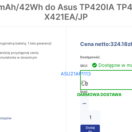
40mAh/42Wh do Asus TP420IA TP
X421EA/JP
Cena netto:324.18zł
inalną baterią. 1 lata gwarancji
rdziej przystępnej cenie.
Dostępność:
akumulatorka w dowolnym
Dostępne w m
SKU:
ASU21AP1113
Ilość
DARMOWA DOSTAWA
−
aptopów
Dodaj
+
do