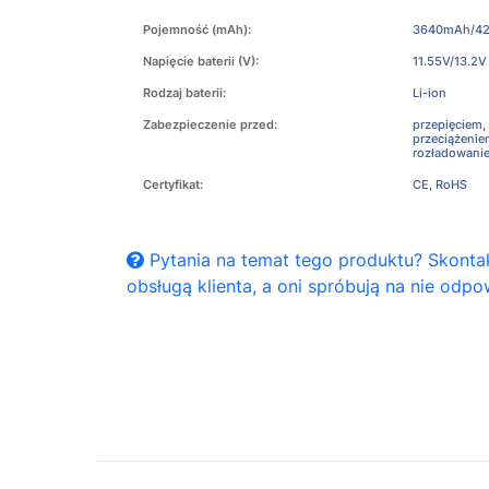
Pojemność (mAh):
3640mAh/4
Napięcie baterii (V):
11.55V/13.2V
Rodzaj baterii:
Li-ion
Zabezpieczenie przed:
przepięciem,
przeciążeni
rozładowani
Certyfikat:
CE, RoHS
Pytania na temat tego produktu? Skontak
obsługą klienta, a oni spróbują na nie odpo