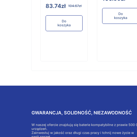
83.74zł
104.67zł
Do
Do
koszyka
koszyka
Do
koszyka
GWARANCJA, SOLIDNOŚĆ, NIEZAWODNOŚĆ
W naszej ofercie znajdują się baterie kompatybilne z prawie 500
urządzeń.
Zainwestuj w jakość oraz długi czas pracy i tchnij nowe życie w
swój sprzęt.