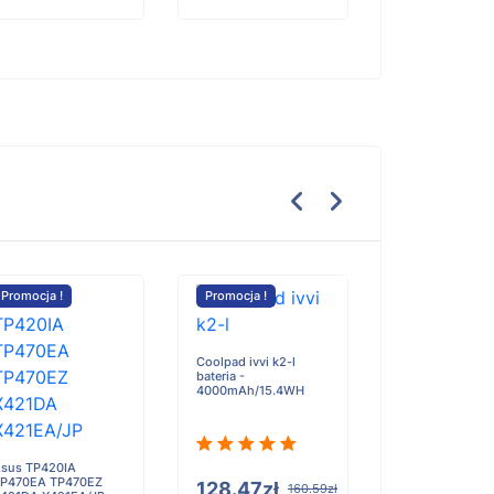
Promocja !
Promocja !
Promocja !
Coolpad ivvi k2-l
Baofeng UV-19
bateria -
19M bateria -
4000mAh/15.4WH
1800mAh
sus TP420IA
P470EA TP470EZ
128.47zł
100.59zł
160.59zł