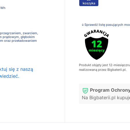
koszyka
2Wh
↓Sprawdź listę pasujących mo
 przegrzaniem, zwarciem,
em prądowym, głębokim
em oraz przeładowaniem
Produkt objęty jest 12-miesięczn
tuj się z naszą
realizowaną przez Bigbaterii.pl.
wiedzieć.
Program Ochrony
Na Bigbaterii.pl kupu