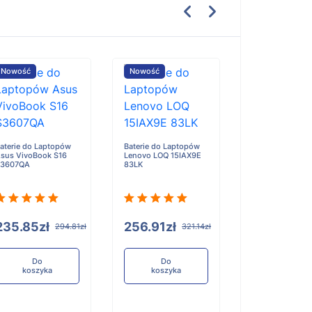
Nowość
Nowość
Nowość
aterie do Laptopów
Baterie do Laptopów
Baterie do Lap
sus VivoBook S16
Lenovo LOQ 15IAX9E
Lenovo 300w 2-
S3607QA
83LK
Gen 5
235.85zł
256.91zł
193.72zł
294.81zł
321.14zł
Do
Do
Do
koszyka
koszyka
koszyka