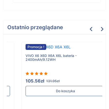
Ostatnio przeglądane
Promocja !
VIVO X6 X6D X6A X6L bateria -
2400mAh/9.12WH
105.56zł
131.95zł
Do koszyka