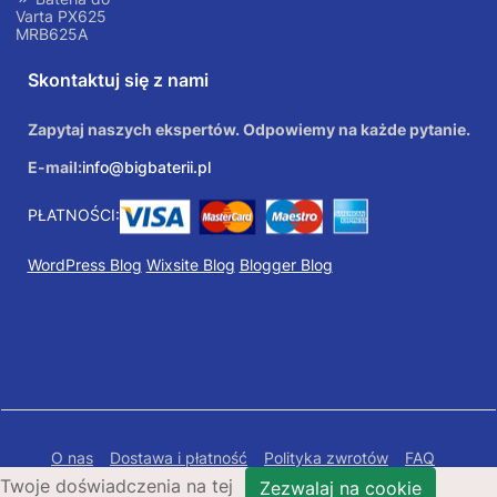
Varta PX625
MRB625A
Skontaktuj się z nami
Zapytaj naszych ekspertów. Odpowiemy na każde pytanie.
E-mail:
info@bigbaterii.pl
PŁATNOŚCI:
WordPress Blog
Wixsite Blog
Blogger Blog
O nas
Dostawa i płatność
Polityka zwrotów
FAQ
Twoje doświadczenia na tej
Polityka prywatności
Mapa Strony
Zezwalaj na cookie