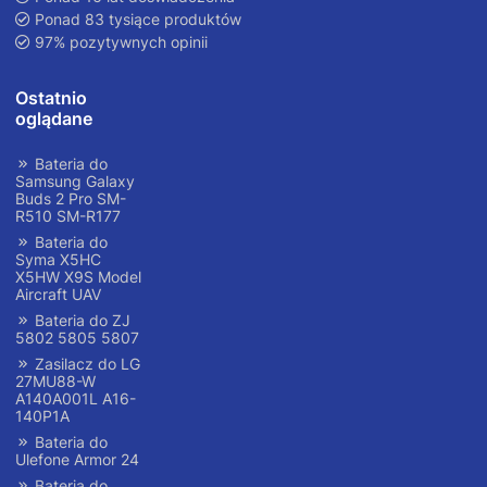
Ponad 83 tysiące produktów
97% pozytywnych opinii
Ostatnio
oglądane
Bateria do
Samsung Galaxy
Buds 2 Pro SM-
R510 SM-R177
Bateria do
Syma X5HC
X5HW X9S Model
Aircraft UAV
Bateria do ZJ
5802 5805 5807
Zasilacz do LG
27MU88-W
A140A001L A16-
140P1A
Bateria do
Ulefone Armor 24
Bateria do