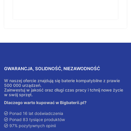
GWARANCJA, SOLIDNOŚĆ, NIEZAWODNOŚĆ
W naszej ofercie znajdują się baterie kompatybilne z prawie
500 000 urządzeń.
Zainwestuj w jakość oraz długi czas pracy i tchnij nowe życie
w swój sprzęt.
Dlaczego warto kupować w Bigbaterii.pl?
Ponad 16 lat doświadczenia
Ponad 83 tysiące produktów
97% pozytywnych opinii