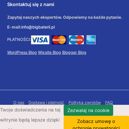
Skontaktuj się z nami
Zapytaj naszych ekspertów. Odpowiemy na każde pytanie.
E-mail:
info@bigbaterii.pl
PŁATNOŚCI:
WordPress Blog
Wixsite Blog
Blogger Blog
O nas
Dostawa i płatność
Polityka zwrotów
FAQ
Twoje doświadczenia na tej
Polityka prywatności
Mapa Strony
Zezwalaj na cookie
witrynie będą lepsze dzięki
Copyright © 2026 Bigbaterii.pl. Wszelkie prawa
Zobacz umowę o
zastrzeżone.
ochronie prywatności