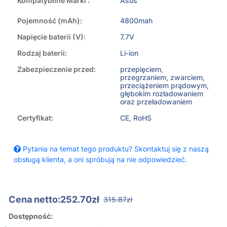
Kompatybilne Marki :
Asus
Pojemność (mAh):
4800mah
Napięcie baterii (V):
7.7V
Rodzaj baterii:
Li-ion
Zabezpieczenie przed:
przepięciem,
przegrzaniem, zwarciem,
przeciążeniem prądowym,
głębokim rozładowaniem
oraz przeładowaniem
Certyfikat:
CE, RoHS
Pytania na temat tego produktu? Skontaktuj się z naszą
obsługą klienta, a oni spróbują na nie odpowiedzieć.
Cena netto:252.70zł
315.87zł
Dostępność: