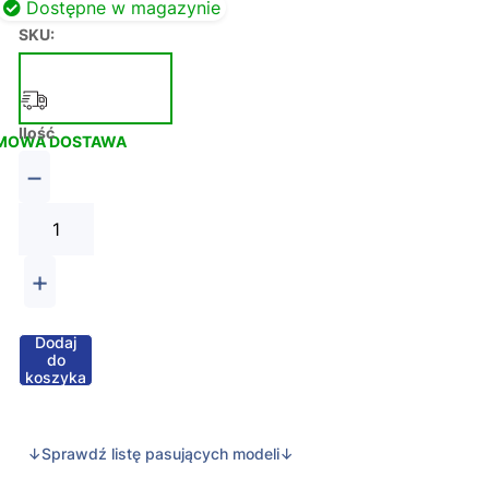
Dostępne w magazynie
SKU:
Ilość
MOWA DOSTAWA
−
+
Dodaj
do
koszyka
↓Sprawdź listę pasujących modeli↓