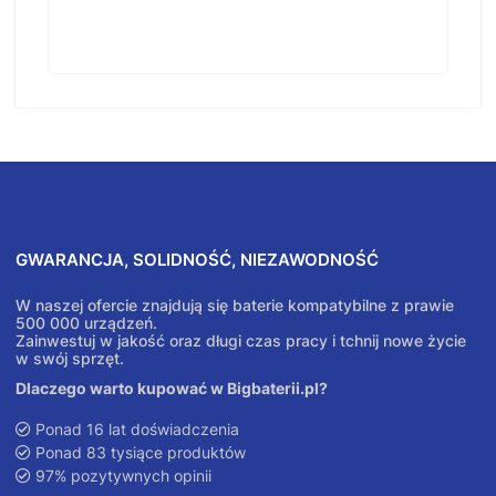
GWARANCJA, SOLIDNOŚĆ, NIEZAWODNOŚĆ
W naszej ofercie znajdują się baterie kompatybilne z prawie
500 000 urządzeń.
Zainwestuj w jakość oraz długi czas pracy i tchnij nowe życie
w swój sprzęt.
Dlaczego warto kupować w Bigbaterii.pl?
Ponad 16 lat doświadczenia
Ponad 83 tysiące produktów
97% pozytywnych opinii