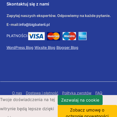
Skontaktuj się z nami
Zapytaj naszych ekspertów. Odpowiemy na każde pytanie.
E-mail:
info@bigbaterii.pl
PŁATNOŚCI:
WordPress Blog
Wixsite Blog
Blogger Blog
O nas
Dostawa i płatność
Polityka zwrotów
FAQ
Twoje doświadczenia na tej
Polityka prywatności
Mapa Strony
Zezwalaj na cookie
witrynie będą lepsze dzięki
Copyright © 2026 Bigbaterii.pl. Wszelkie prawa
Zobacz umowę o
zastrzeżone.
ochronie prywatności