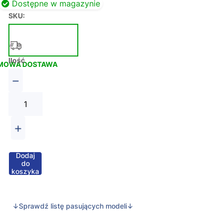
Dostępne w magazynie
SKU:
Ilość
MOWA DOSTAWA
−
+
Dodaj
do
koszyka
↓Sprawdź listę pasujących modeli↓