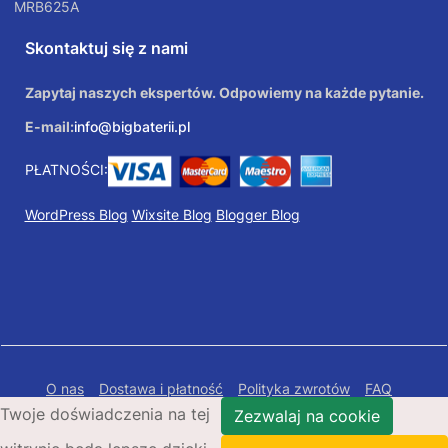
MRB625A
Skontaktuj się z nami
Zapytaj naszych ekspertów. Odpowiemy na każde pytanie.
E-mail:
info@bigbaterii.pl
PŁATNOŚCI:
WordPress Blog
Wixsite Blog
Blogger Blog
O nas
Dostawa i płatność
Polityka zwrotów
FAQ
Twoje doświadczenia na tej
Polityka prywatności
Mapa Strony
Zezwalaj na cookie
Copyright © 2026 Bigbaterii.pl. Wszelkie prawa