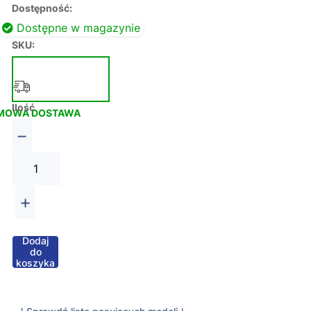
Dostępność:
Dostępne w magazynie
SKU:
Ilość
MOWA DOSTAWA
−
+
Dodaj
do
koszyka