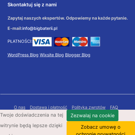
Skontaktuj się z nami
Zapytaj naszych ekspertów. Odpowiemy na każde pytanie.
E-mail:
info@bigbaterii.pl
PŁATNOŚCI:
WordPress Blog
Wixsite Blog
Blogger Blog
O nas
Dostawa i płatność
Polityka zwrotów
FAQ
Twoje doświadczenia na tej
Polityka prywatności
Mapa Strony
Zezwalaj na cookie
witrynie będą lepsze dzięki
Copyright © 2026 Bigbaterii.pl. Wszelkie prawa
Zobacz umowę o
zastrzeżone.
ochronie prywatności