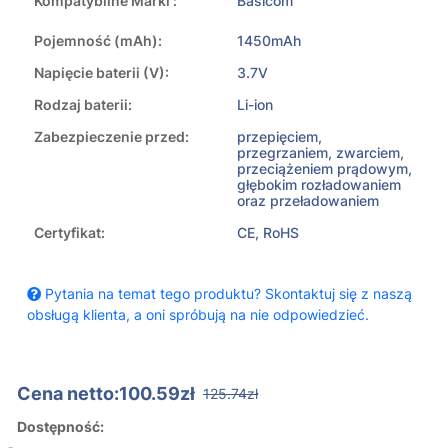
Kompatybilne Marki :
Basicom
Pojemność (mAh):
1450mAh
Napięcie baterii (V):
3.7V
Rodzaj baterii:
Li-ion
Zabezpieczenie przed:
przepięciem,
przegrzaniem, zwarciem,
przeciążeniem prądowym,
głębokim rozładowaniem
oraz przeładowaniem
Certyfikat:
CE, RoHS
Pytania na temat tego produktu? Skontaktuj się z naszą
obsługą klienta, a oni spróbują na nie odpowiedzieć.
Cena netto:100.59zł
125.74zł
Dostępność: