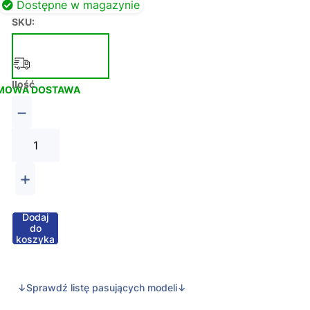
Dostępne w magazynie
SKU:
Ilość
MOWA DOSTAWA
−
+
Dodaj
do
koszyka
↓Sprawdź listę pasujących modeli↓