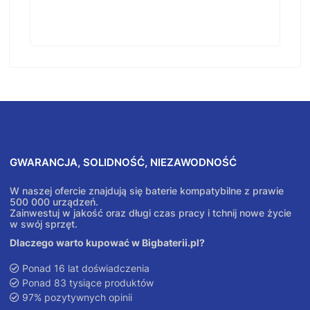
GWARANCJA, SOLIDNOŚĆ, NIEZAWODNOŚĆ
W naszej ofercie znajdują się baterie kompatybilne z prawie
500 000 urządzeń.
Zainwestuj w jakość oraz długi czas pracy i tchnij nowe życie
w swój sprzęt.
Dlaczego warto kupować w Bigbaterii.pl?
Ponad 16 lat doświadczenia
Ponad 83 tysiące produktów
97% pozytywnych opinii