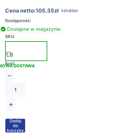
Cena netto:105.35zł
131.69zł
Dostępność:
Dostępne w magazynie
SKU:
Ilość
MOWA DOSTAWA
−
+
Dodaj
do
koszyka