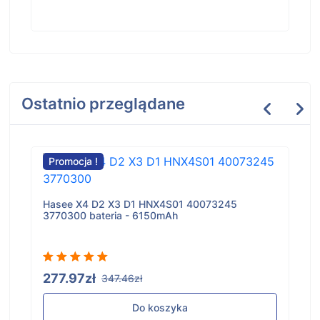
Ostatnio przeglądane
Promocja !
Hasee X4 D2 X3 D1 HNX4S01 40073245
3770300 bateria - 6150mAh
277.97zł
347.46zł
Do koszyka