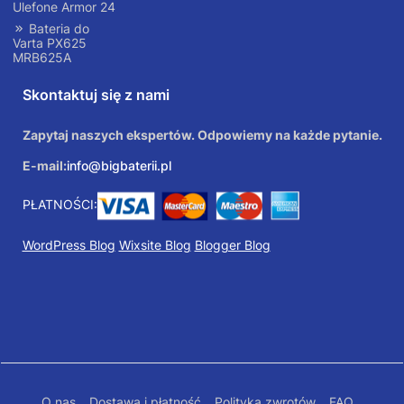
Ulefone Armor 24
Bateria do
Varta PX625
MRB625A
Skontaktuj się z nami
Zapytaj naszych ekspertów. Odpowiemy na każde pytanie.
E-mail:
info@bigbaterii.pl
PŁATNOŚCI:
WordPress Blog
Wixsite Blog
Blogger Blog
O nas
Dostawa i płatność
Polityka zwrotów
FAQ