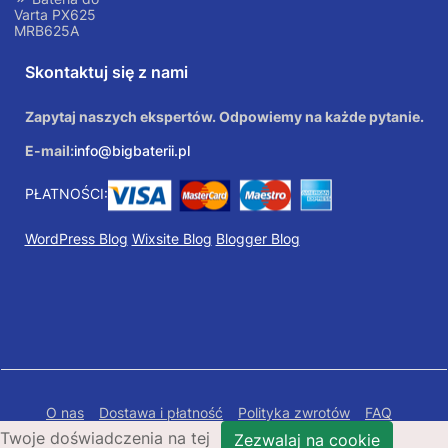
Varta PX625
MRB625A
Skontaktuj się z nami
Zapytaj naszych ekspertów. Odpowiemy na każde pytanie.
E-mail:
info@bigbaterii.pl
PŁATNOŚCI:
WordPress Blog
Wixsite Blog
Blogger Blog
O nas
Dostawa i płatność
Polityka zwrotów
FAQ
Twoje doświadczenia na tej
Polityka prywatności
Mapa Strony
Zezwalaj na cookie