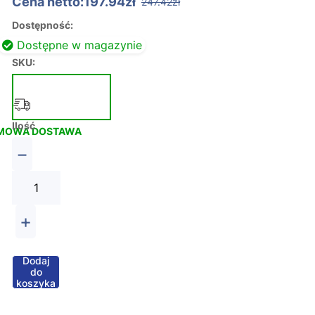
Cena netto:197.94zł
247.42zł
Dostępność:
Dostępne w magazynie
SKU:
Ilość
MOWA DOSTAWA
−
+
Dodaj
do
koszyka