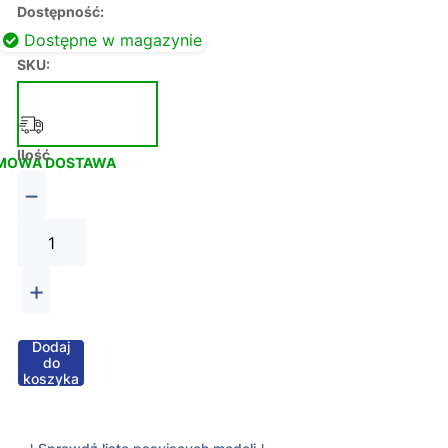
Dostępność:
Dostępne w magazynie
SKU:
Ilość
MOWA DOSTAWA
−
+
Dodaj
do
koszyka