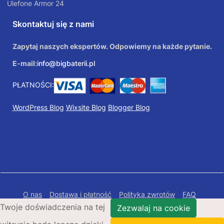
Ulefone Armor 24
Skontaktuj się z nami
Zapytaj naszych ekspertów. Odpowiemy na każde pytanie.
E-mail:
info@bigbaterii.pl
PŁATNOŚCI:
WordPress Blog
Wixsite Blog
Blogger Blog
O nas
Dostawa i płatność
Polityka zwrotów
FAQ
Twoje doświadczenia na tej
Polityka prywatności
Mapa Strony
Zezwalaj na cookie
Copyright © 2026 Bigbaterii.pl. Wszelkie prawa