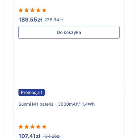
189.55zł
236.94zł
Do koszyka
Promocja !
Sunmi M1 bateria - 3000mAh/11.4Wh
107.41zł
134.26zł