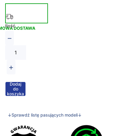
Ilość
MOWA DOSTAWA
−
+
Dodaj
do
koszyka
↓Sprawdź listę pasujących modeli↓