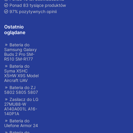
Ponad 83 tysiące produktów
97% pozytywnych opinii
Ostatnio
oglądane
Bateria do
Samsung Galaxy
Buds 2 Pro SM-
R510 SM-R177
Bateria do
Syma X5HC
X5HW X9S Model
Aircraft UAV
Bateria do ZJ
5802 5805 5807
Zasilacz do LG
27MU88-W
A140A001L A16-
140P1A
Bateria do
Ulefone Armor 24
Bateria do