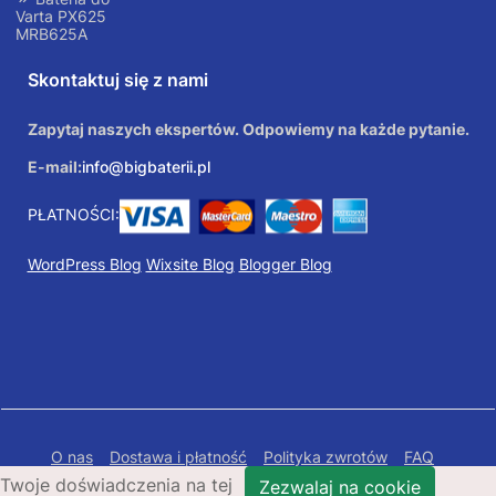
Varta PX625
MRB625A
Skontaktuj się z nami
Zapytaj naszych ekspertów. Odpowiemy na każde pytanie.
E-mail:
info@bigbaterii.pl
PŁATNOŚCI:
WordPress Blog
Wixsite Blog
Blogger Blog
O nas
Dostawa i płatność
Polityka zwrotów
FAQ
Twoje doświadczenia na tej
Polityka prywatności
Mapa Strony
Zezwalaj na cookie