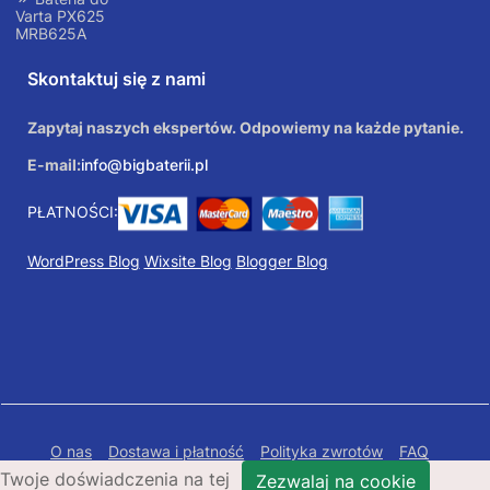
Varta PX625
MRB625A
Skontaktuj się z nami
Zapytaj naszych ekspertów. Odpowiemy na każde pytanie.
E-mail:
info@bigbaterii.pl
PŁATNOŚCI:
WordPress Blog
Wixsite Blog
Blogger Blog
O nas
Dostawa i płatność
Polityka zwrotów
FAQ
Twoje doświadczenia na tej
Polityka prywatności
Mapa Strony
Zezwalaj na cookie