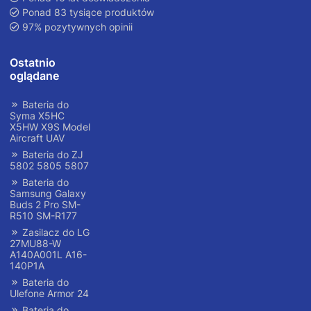
Ponad 83 tysiące produktów
97% pozytywnych opinii
Ostatnio
oglądane
Bateria do
Syma X5HC
X5HW X9S Model
Aircraft UAV
Bateria do ZJ
5802 5805 5807
Bateria do
Samsung Galaxy
Buds 2 Pro SM-
R510 SM-R177
Zasilacz do LG
27MU88-W
A140A001L A16-
140P1A
Bateria do
Ulefone Armor 24
Bateria do