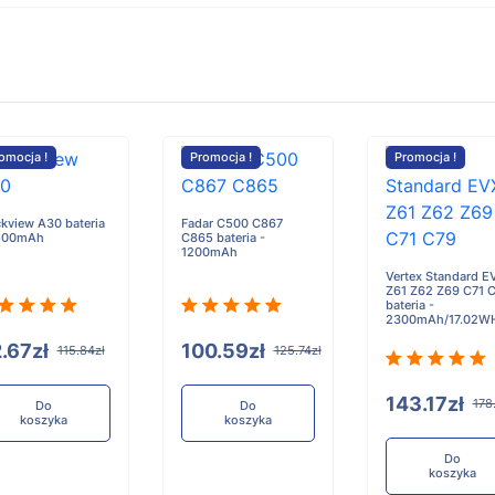
omocja !
Promocja !
Promocja !
ckview A30 bateria
Fadar C500 C867
500mAh
C865 bateria -
1200mAh
Vertex Standard E
Z61 Z62 Z69 C71 
bateria -
2300mAh/17.02W
.67zł
100.59zł
115.84zł
125.74zł
143.17zł
178
Do
Do
koszyka
koszyka
Do
koszyka