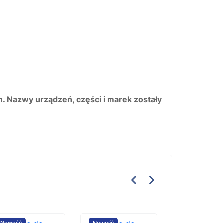
m. Nazwy urządzeń, części i marek zostały
Nowość
Nowość
Nowość