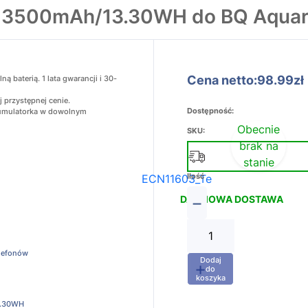
0 3500mAh/13.30WH do BQ Aquar
Cena netto:98.99zł
 baterią. 1 lata gwarancji i 30-
 przystępnej cenie.
Dostępność:
akumulatorka w dowolnym
Obecnie
SKU:
brak na
stanie
Ilość
ECN11603_Te
−
DARMOWA DOSTAWA
elefonów
Dodaj
+
do
koszyka
.30WH