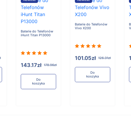
Baterie do Telefonów
B
Vivo X200
V
Baterie do Telefonów
iHunt Titan P13000
101.05zł
ł
126.31zł
143.17zł
178.96zł
Do
koszyka
Do
koszyka