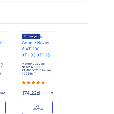
Promocja !
VX-
Motorola Google
C79
Nexus 6 XT1100
XT1103 XT1115 bateria
H
- 3025mAh
174.22zł
.96zł
217.77zł
Do
koszyka