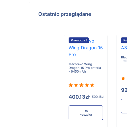
Ostatnio przeglądane
Promocja !
Pr
Bla
- 2
Mechrevo Wing
Dragon 15 Pro bateria
- 6450mAh
92
400.13zł
500.16zł
Do
koszyka