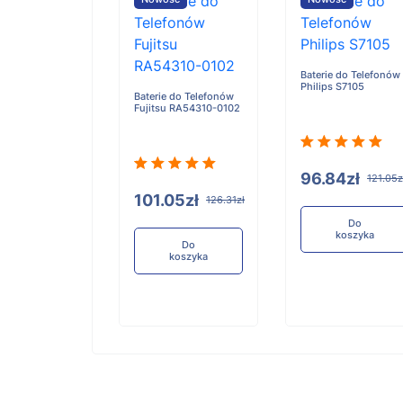
Baterie do Telefonów
Philips S7105
e do Telefonów
Baterie do Telefonów
u RA54310-0101
Fujitsu RA54310-0102
96.84zł
121.05z
05zł
101.05zł
126.31zł
126.31zł
Do
koszyka
Do
Do
koszyka
koszyka