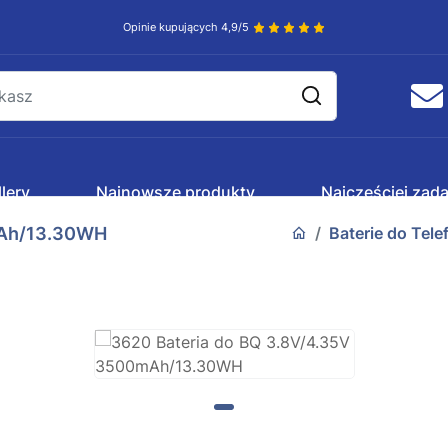
Opinie kupujących 4,9/5
lery
Najnowsze produkty
Najczęściej zad
mAh/13.30WH
Baterie do Tel