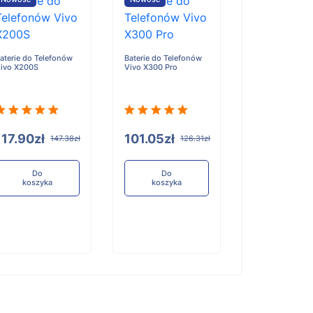
aterie do Telefonów
Baterie do Telefonów
Baterie do Tele
ivo X200S
Vivo X300 Pro
Honor X6D
117.90zł
101.05zł
96.84zł
147.38zł
126.31zł
12
Do
Do
Do
koszyka
koszyka
koszyka