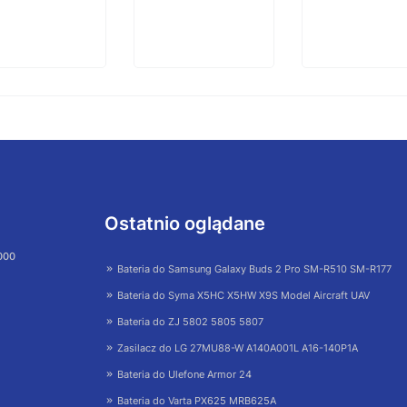
Ostatnio oglądane
 000
Bateria do Samsung Galaxy Buds 2 Pro SM-R510 SM-R177
Bateria do Syma X5HC X5HW X9S Model Aircraft UAV
Bateria do ZJ 5802 5805 5807
Zasilacz do LG 27MU88-W A140A001L A16-140P1A
Bateria do Ulefone Armor 24
Bateria do Varta PX625 MRB625A