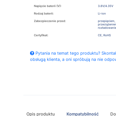
Napięcie baterii (V):
3.8V/4.35V
Rodzaj baterii:
Li-ion
Zabezpieczenie przed:
przepięciem,
przeciążeni
rozładowani
Certyfikat:
CE, RoHS
Pytania na temat tego produktu? Skontak
obsługą klienta, a oni spróbują na nie odpo
Opis produktu
Kompatybilność
Do