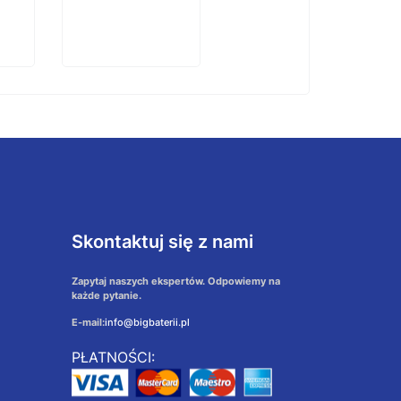
Skontaktuj się z nami
Zapytaj naszych ekspertów. Odpowiemy na
każde pytanie.
E-mail:
info@bigbaterii.pl
PŁATNOŚCI: