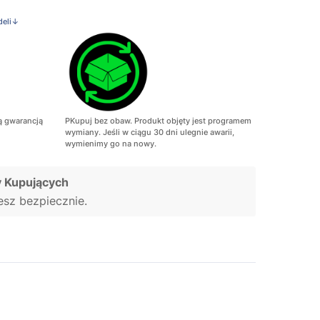
deli↓
ą gwarancją
PKupuj bez obaw. Produkt objęty jest programem
wymiany. Jeśli w ciągu 30 dni ulegnie awarii,
wymienimy go na nowy.
 Kupujących
jesz bezpiecznie.