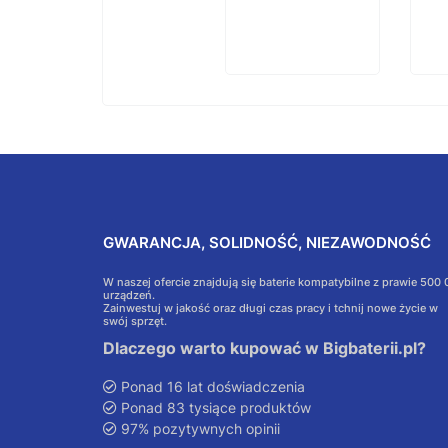
GWARANCJA, SOLIDNOŚĆ, NIEZAWODNOŚĆ
W naszej ofercie znajdują się baterie kompatybilne z prawie 500
urządzeń.
Zainwestuj w jakość oraz długi czas pracy i tchnij nowe życie w
swój sprzęt.
Dlaczego warto kupować w Bigbaterii.pl?
Ponad 16 lat doświadczenia
Ponad 83 tysiące produktów
97% pozytywnych opinii