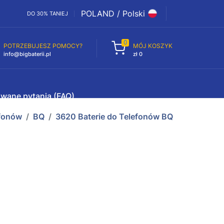
POLAND / Polski
DO 30% TANIEJ
0
POTRZEBUJESZ POMOCY?
MÓJ KOSZYK
info@bigbaterii.pl
zł 0
awane pytania (FAQ)
efonów
BQ
3620 Baterie do Telefonów BQ