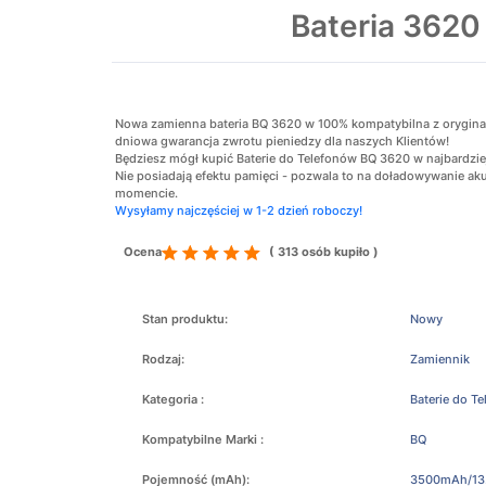
Bateria 362
Nowa zamienna bateria BQ 3620 w 100% kompatybilna z oryginalną
dniowa gwarancja zwrotu pieniedzy dla naszych Klientów!
Będziesz mógł kupić Baterie do Telefonów BQ 3620 w najbardziej
Nie posiadają efektu pamięci - pozwala to na doładowywanie 
momencie.
Wysyłamy najczęściej w 1-2 dzień roboczy!
Ocena
( 313 osób kupiło )
Stan produktu:
Nowy
Rodzaj:
Zamiennik
Kategoria :
Baterie do T
Kompatybilne Marki :
BQ
Pojemność (mAh):
3500mAh/13