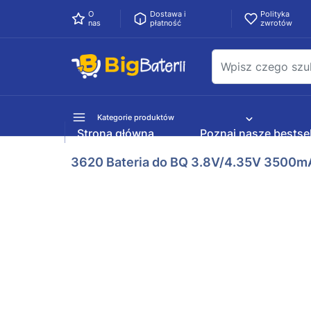
O
Dostawa i
Polityka
nas
płatność
zwrotów
Kategorie produktów
Strona główna
Poznaj nasze bestsel
3620 Bateria do BQ 3.8V/4.35V 3500