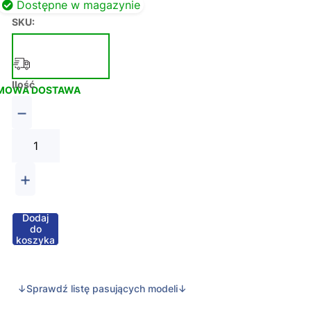
Dostępne w magazynie
SKU:
Ilość
MOWA DOSTAWA
−
+
Dodaj
do
koszyka
↓Sprawdź listę pasujących modeli↓