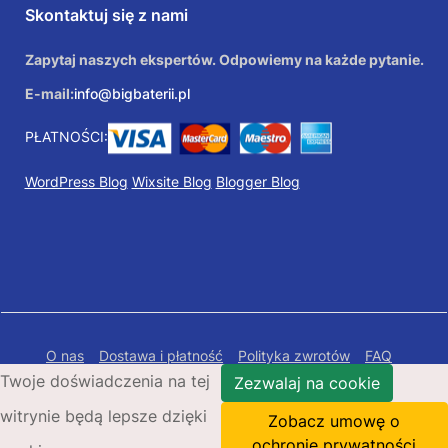
Skontaktuj się z nami
Zapytaj naszych ekspertów. Odpowiemy na każde pytanie.
E-mail:
info@bigbaterii.pl
PŁATNOŚCI:
WordPress Blog
Wixsite Blog
Blogger Blog
O nas
Dostawa i płatność
Polityka zwrotów
FAQ
Twoje doświadczenia na tej
Polityka prywatności
Mapa Strony
Zezwalaj na cookie
witrynie będą lepsze dzięki
Copyright © 2026 Bigbaterii.pl. Wszelkie prawa
Zobacz umowę o
zastrzeżone.
ochronie prywatności