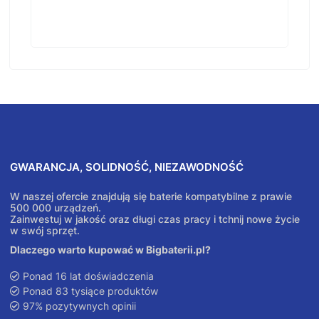
GWARANCJA, SOLIDNOŚĆ, NIEZAWODNOŚĆ
W naszej ofercie znajdują się baterie kompatybilne z prawie
500 000 urządzeń.
Zainwestuj w jakość oraz długi czas pracy i tchnij nowe życie
w swój sprzęt.
Dlaczego warto kupować w Bigbaterii.pl?
Ponad 16 lat doświadczenia
Ponad 83 tysiące produktów
97% pozytywnych opinii