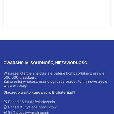
GWARANCJA, SOLIDNOŚĆ, NIEZAWODNOŚĆ
W naszej ofercie znajdują się baterie kompatybilne z prawie
500 000 urządzeń.
Zainwestuj w jakość oraz długi czas pracy i tchnij nowe życie
w swój sprzęt.
Dlaczego warto kupować w Bigbaterii.pl?
Ponad 16 lat doświadczenia
Ponad 83 tysiące produktów
97% pozytywnych opinii