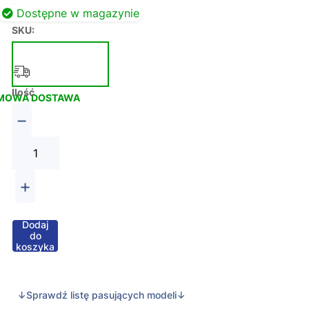
Dostępne w magazynie
SKU:
Ilość
MOWA DOSTAWA
−
+
Dodaj
do
koszyka
↓Sprawdź listę pasujących modeli↓