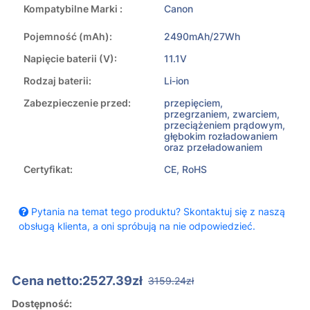
Kompatybilne Marki :
Canon
Pojemność (mAh):
2490mAh/27Wh
Napięcie baterii (V):
11.1V
Rodzaj baterii:
Li-ion
Zabezpieczenie przed:
przepięciem,
przegrzaniem, zwarciem,
przeciążeniem prądowym,
głębokim rozładowaniem
oraz przeładowaniem
Certyfikat:
CE, RoHS
Pytania na temat tego produktu? Skontaktuj się z naszą
obsługą klienta, a oni spróbują na nie odpowiedzieć.
Cena netto:2527.39zł
3159.24zł
Dostępność: