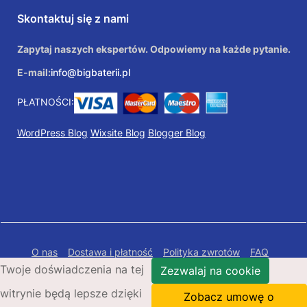
Skontaktuj się z nami
Zapytaj naszych ekspertów. Odpowiemy na każde pytanie.
E-mail:
info@bigbaterii.pl
PŁATNOŚCI:
WordPress Blog
Wixsite Blog
Blogger Blog
O nas
Dostawa i płatność
Polityka zwrotów
FAQ
Twoje doświadczenia na tej
Polityka prywatności
Mapa Strony
Zezwalaj na cookie
witrynie będą lepsze dzięki
Copyright © 2026 Bigbaterii.pl. Wszelkie prawa
Zobacz umowę o
zastrzeżone.