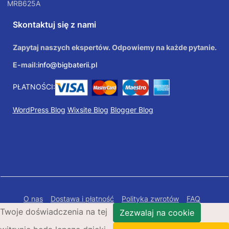
MRB625A
Skontaktuj się z nami
Zapytaj naszych ekspertów. Odpowiemy na każde pytanie.
E-mail:
info@bigbaterii.pl
PŁATNOŚCI:
WordPress Blog
Wixsite Blog
Blogger Blog
O nas
Dostawa i płatność
Polityka zwrotów
FAQ
Twoje doświadczenia na tej
Polityka prywatności
Mapa Strony
Zezwalaj na cookie
Copyright © 2026 Bigbaterii.pl. Wszelkie prawa