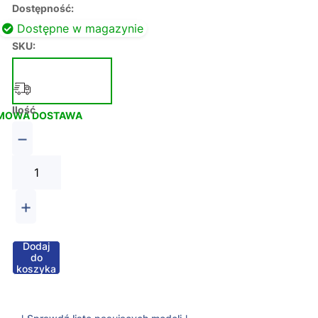
Dostępność:
Dostępne w magazynie
SKU:
Ilość
MOWA DOSTAWA
−
+
Dodaj
do
koszyka