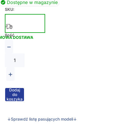
Dostępne w magazynie
SKU:
Ilość
MOWA DOSTAWA
−
+
Dodaj
do
koszyka
↓Sprawdź listę pasujących modeli↓