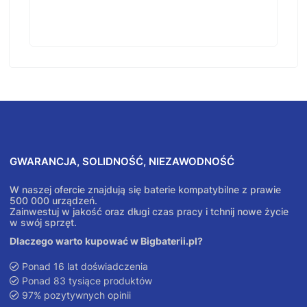
GWARANCJA, SOLIDNOŚĆ, NIEZAWODNOŚĆ
W naszej ofercie znajdują się baterie kompatybilne z prawie
500 000 urządzeń.
Zainwestuj w jakość oraz długi czas pracy i tchnij nowe życie
w swój sprzęt.
Dlaczego warto kupować w Bigbaterii.pl?
Ponad 16 lat doświadczenia
Ponad 83 tysiące produktów
97% pozytywnych opinii