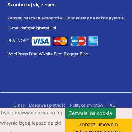
Skontaktuj się z nami
Zapytaj naszych ekspertów. Odpowiemy na każde pytanie.
E-mail:
info@bigbaterii.pl
PŁATNOŚCI:
WordPress Blog
Wixsite Blog
Blogger Blog
O nas
Dostawa i płatność
Polityka zwrotów
FAQ
Twoje doświadczenia na tej
Polityka prywatności
Mapa Strony
Zezwalaj na cookie
witrynie będą lepsze dzięki
Copyright © 2026 Bigbaterii.pl. Wszelkie prawa
Zobacz umowę o
zastrzeżone.
ochronie prywatności