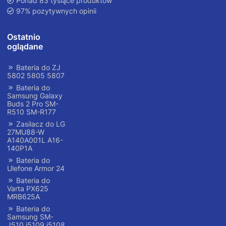
Ponad 83 tysiące produktów
97% pozytywnych opinii
Ostatnio
oglądane
Bateria do ZJ
5802 5805 5807
Bateria do
Samsung Galaxy
Buds 2 Pro SM-
R510 SM-R177
Zasilacz do LG
27MU88-W
A140A001L A16-
140P1A
Bateria do
Ulefone Armor 24
Bateria do
Varta PX625
MRB625A
Bateria do
Samsung SM-
J510 j5109 j5108