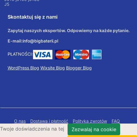
J5
Skontaktuj się z nami
Zapytaj naszych ekspertów. Odpowiemy na każde pytanie.
E-mail:
info@bigbaterii.pl
PŁATNOŚCI:
WordPress Blog
Wixsite Blog
Blogger Blog
O nas
Dostawa i płatność
Polityka zwrotów
FAQ
Twoje doświadczenia na tej
Polityka prywatności
Mapa Strony
Zezwalaj na cookie