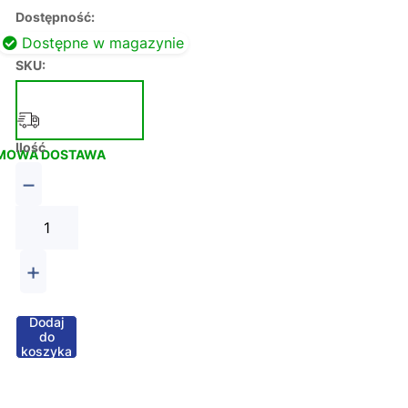
Dostępność:
Dostępne w magazynie
SKU:
Ilość
MOWA DOSTAWA
−
+
Dodaj
do
koszyka