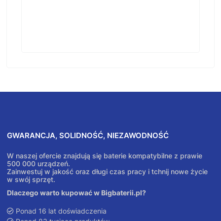
GWARANCJA, SOLIDNOŚĆ, NIEZAWODNOŚĆ
W naszej ofercie znajdują się baterie kompatybilne z prawie
500 000 urządzeń.
Zainwestuj w jakość oraz długi czas pracy i tchnij nowe życie
w swój sprzęt.
Dlaczego warto kupować w Bigbaterii.pl?
Ponad 16 lat doświadczenia