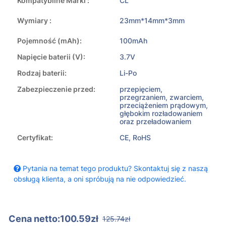
Kompatybilne Marki :
CL
Wymiary :
23mm*14mm*3mm
Pojemność (mAh):
100mAh
Napięcie baterii (V):
3.7V
Rodzaj baterii:
Li-Po
Zabezpieczenie przed:
przepięciem,
przegrzaniem, zwarciem,
przeciążeniem prądowym,
głębokim rozładowaniem
oraz przeładowaniem
Certyfikat:
CE, RoHS
Pytania na temat tego produktu? Skontaktuj się z naszą
obsługą klienta, a oni spróbują na nie odpowiedzieć.
Cena netto:100.59zł
125.74zł