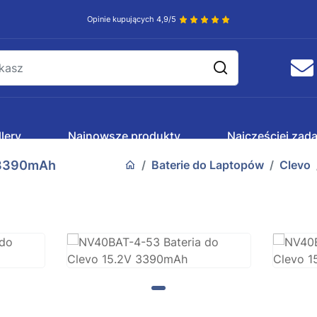
Opinie kupujących 4,9/5
lery
Najnowsze produkty
Najczęściej zad
 3390mAh
Baterie do Laptopów
Clevo