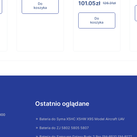
101.05zł
126.31zł
Do
koszyka
Do
koszyka
Ostatnio oglądane
 000
Bateria do Syma X5HC X5HW X9S Model Aircraft UAV
Bateria do ZJ 5802 5805 5807
Bateria do Samsung Galaxy Buds 2 Pro SM-R510 SM-R177