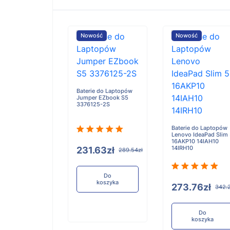
ość
Nowość
Nowość
e do Laptopów
Baterie do Laptopów
iBook X Flip 2-
Jumper EZbook S5
3376125-2S
Baterie do Laptopów
Lenovo IdeaPad Slim
16AKP10 14IAH10
14IRH10
.91zł
231.63zł
321.14zł
289.54zł
Do
Do
koszyka
koszyka
273.76zł
342.
Do
koszyka