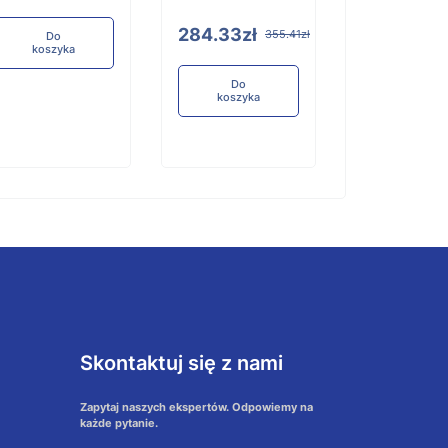
284.33zł
355.41zł
Do
Do
koszyka
koszyka
Do
koszyka
Skontaktuj się z nami
Zapytaj naszych ekspertów. Odpowiemy na
każde pytanie.