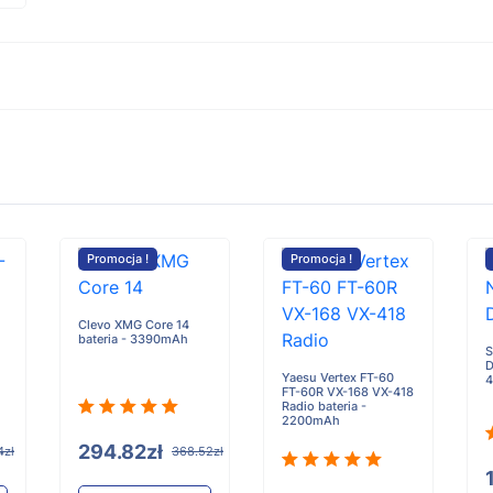
Promocja !
Promocja !
Clevo XMG Core 14
bateria - 3390mAh
S
D
Yaesu Vertex FT-60
4
FT-60R VX-168 VX-418
Radio bateria -
2200mAh
294.82zł
4zł
368.52zł