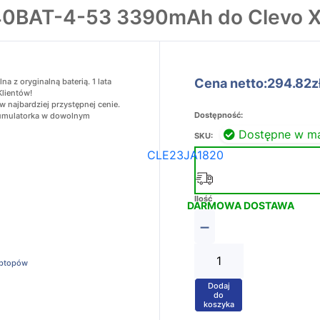
40BAT-4-53 3390mAh do Clevo 
Cena netto:294.82z
z oryginalną baterią. 1 lata
Klientów!
najbardziej przystępnej cenie.
Dostępność:
akumulatorka w dowolnym
Dostępne w m
SKU:
CLE23JA1820
Ilość
DARMOWA DOSTAWA
−
aptopów
Dodaj
+
do
koszyka