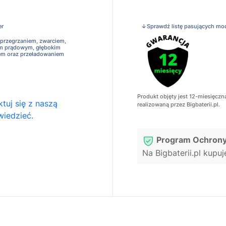
er
↓Sprawdź listę pasujących mo
 przegrzaniem, zwarciem,
em prądowym, głębokim
em oraz przeładowaniem
Produkt objęty jest 12-miesięczn
tuj się z naszą
realizowaną przez Bigbaterii.pl.
wiedzieć.
Program Ochrony
Na Bigbaterii.pl kupu