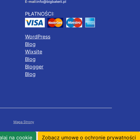
E-mail:
info@bigbaterii.pl
PŁATNOŚCI:
WordPress
Blog
Wixsite
Blog
Blogger
Blog
Mapa Strony
laj na cookie
Zobacz umowę o ochronie prywatności