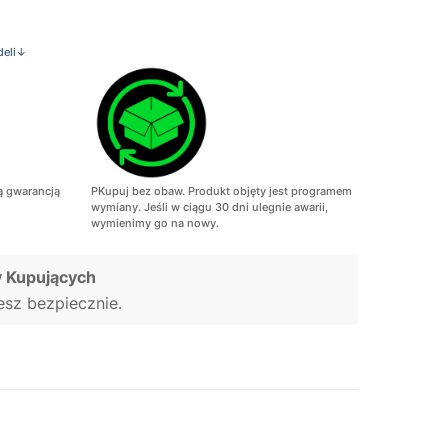
deli↓
ą gwarancją
PKupuj bez obaw. Produkt objęty jest programem
wymiany. Jeśli w ciągu 30 dni ulegnie awarii,
wymienimy go na nowy.
 Kupujących
jesz bezpiecznie.