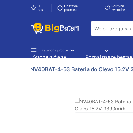
O
Dostawa i
Polityka
nas
płatność
zwrotów
Kategorie produktów
Strona główna
Poznaj nasze bestsel
NV40BAT-4-53 Bateria do Clevo 15.2V