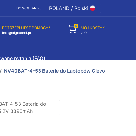
POLAND / Polski
DO 30% TANIEJ
0
POTRZEBUJESZ POMOCY?
MÓJ KOSZYK
info@bigbaterii.pl
zł 0
awane pytania (FAQ)
NV40BAT-4-53 Baterie do Laptopów Clevo