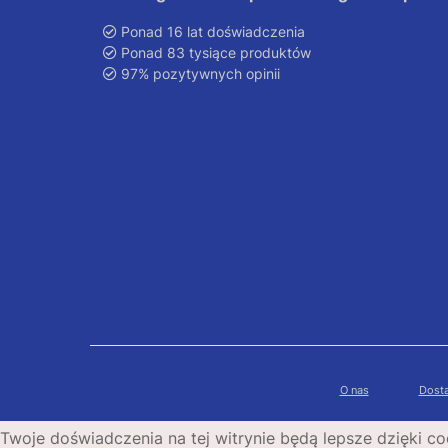
Ponad 16 lat doświadczenia
Ponad 83 tysiące produktów
97% pozytywnych opinii
O nas
Dosta
Twoje doświadczenia na tej witrynie będą lepsze dzięki co