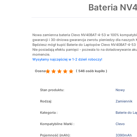
Bateria NV
Nowa zamienna bateria Clevo NV40BAT-4-53 w 100% kompatybilna 
gwarancji i 30-dniowa gwarancja zwrotu pieniedzy dla naszych 
Będziesz mógł kupić Baterie do Laptopów Clevo NV40BAT-4-53 w 
Nie posiadają efektu pamięci - pozwala to na doładowywanie 
momencie.
Wysyłamy najczęściej w 1-2 dzień roboczy!
Ocena
( 546 osób kupiło )
Stan produktu:
Nowy
Rodzaj:
Zamiennik
Kategoria :
Baterie do L
Kompatybilne Marki :
Clevo
Pojemność (mAh):
3390mAh