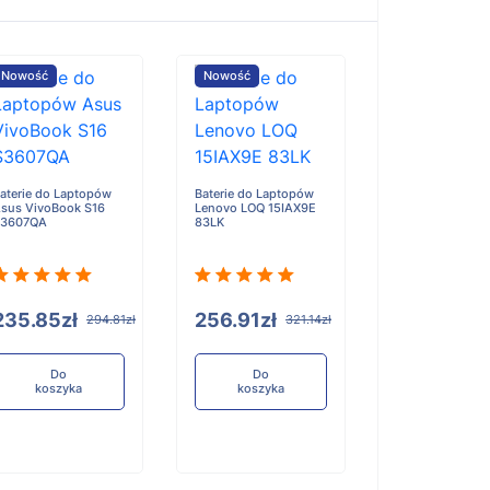
Nowość
Nowość
Nowość
aterie do Laptopów
Baterie do Laptopów
Baterie do Lap
sus VivoBook S16
Lenovo LOQ 15IAX9E
Lenovo 300w 2-
S3607QA
83LK
Gen 5
235.85zł
256.91zł
193.72zł
294.81zł
321.14zł
Do
Do
Do
koszyka
koszyka
koszyka