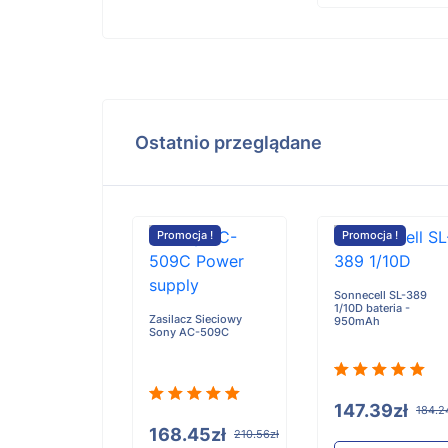
Ostatnio przeglądane
cja !
Promocja !
Promocja !
Sonnecell SL-389
1/10D bateria -
772246
Zasilacz Sieciowy
950mAh
oth
Sony AC-509C
ones bateria -
Ah
147.39zł
184.2
95zł
168.45zł
109.94zł
210.56zł