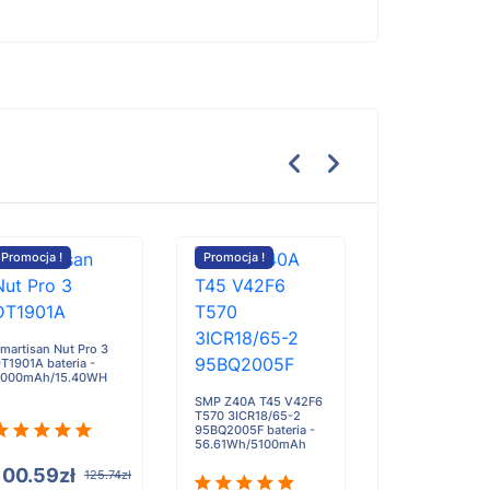
Promocja !
Promocja !
Promocja !
martisan Nut Pro 3
Sony 772246
T1901A bateria -
Bluetooth
000mAh/15.40WH
Headphones bat
950mAh
SMP Z40A T45 V42F6
T570 3ICR18/65-2
95BQ2005F bateria -
56.61Wh/5100mAh
100.59zł
87.95zł
125.74zł
10