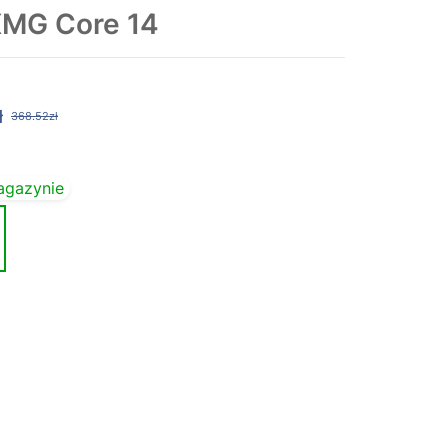
XMG Core 14
ł
368.52zł
agazynie