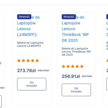
Nowość
Nowość
Baterie do Laptopów
B
Lenovo L24M3PF2
A
Baterie do Laptopów
Lenovo ThinkBook 16P
G6 2025
 5
273.76zł
342.20zł
256.91zł
321.14zł
Do
koszyka
20zł
Do
koszyka