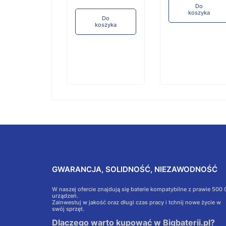
Do
koszyka
Do
Do
koszyka
koszyka
GWARANCJA, SOLIDNOŚĆ, NIEZAWODNOŚĆ
W naszej ofercie znajdują się baterie kompatybilne z prawie 500
urządzeń.
Zainwestuj w jakość oraz długi czas pracy i tchnij nowe życie w
swój sprzęt.
Dlaczego warto kupować w Bigbaterii.pl?