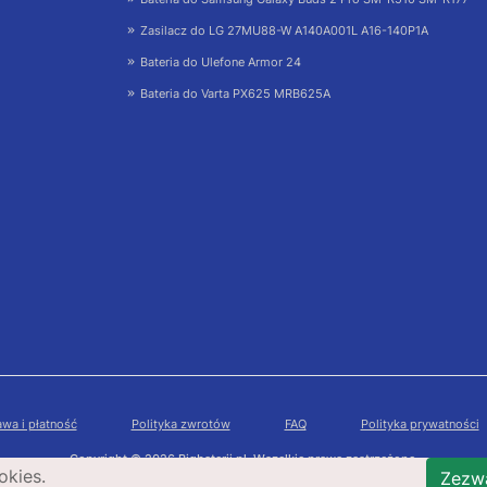
Zasilacz do LG 27MU88-W A140A001L A16-140P1A
Bateria do Ulefone Armor 24
Bateria do Varta PX625 MRB625A
wa i płatność
Polityka zwrotów
FAQ
Polityka prywatności
Copyright © 2026 Bigbaterii.pl. Wszelkie prawa zastrzeżone.
okies.
Zezwa