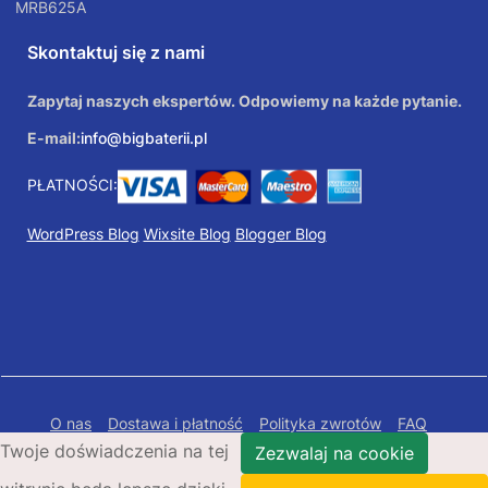
MRB625A
Skontaktuj się z nami
Zapytaj naszych ekspertów. Odpowiemy na każde pytanie.
E-mail:
info@bigbaterii.pl
PŁATNOŚCI:
WordPress Blog
Wixsite Blog
Blogger Blog
O nas
Dostawa i płatność
Polityka zwrotów
FAQ
Twoje doświadczenia na tej
Polityka prywatności
Mapa Strony
Zezwalaj na cookie
Copyright © 2026 Bigbaterii.pl. Wszelkie prawa