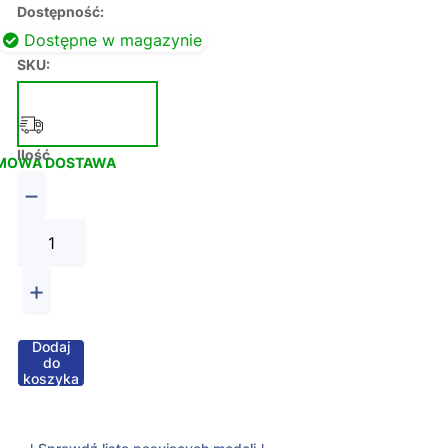
Dostępność:
Dostępne w magazynie
SKU:
Ilość
MOWA DOSTAWA
−
+
Dodaj
do
koszyka