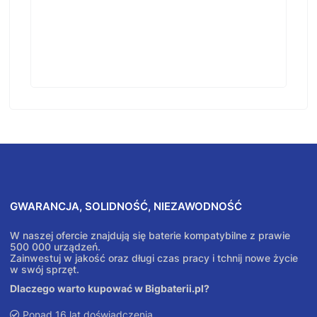
GWARANCJA, SOLIDNOŚĆ, NIEZAWODNOŚĆ
W naszej ofercie znajdują się baterie kompatybilne z prawie
500 000 urządzeń.
Zainwestuj w jakość oraz długi czas pracy i tchnij nowe życie
w swój sprzęt.
Dlaczego warto kupować w Bigbaterii.pl?
Ponad 16 lat doświadczenia