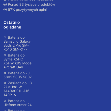
Ponad 83 tysiące produktów
97% pozytywnych opinii
Ostatnio
oglądane
Bateria do
Samsung Galaxy
Buds 2 Pro SM-
R510 SM-R177
Bateria do
Syma X5HC
X5HW X9S Model
Aircraft UAV
Bateria do ZJ
5802 5805 5807
Zasilacz do LG
27MU88-W
A140A001L A16-
140P1A
Bateria do
Ulefone Armor 24
Bateria do