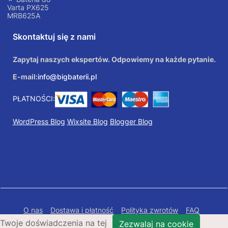
Varta PX625
MRB625A
Skontaktuj się z nami
Zapytaj naszych ekspertów. Odpowiemy na każde pytanie.
E-mail:
info@bigbaterii.pl
PŁATNOŚCI:
WordPress Blog
Wixsite Blog
Blogger Blog
O nas
Dostawa i płatność
Polityka zwrotów
FAQ
Twoje doświadczenia na tej
Polityka prywatności
Mapa Strony
Zezwalaj na cookie