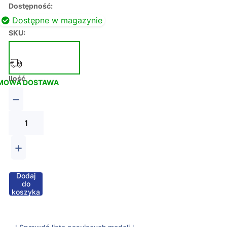
Dostępność:
Dostępne w magazynie
SKU:
Ilość
MOWA DOSTAWA
−
+
Dodaj
do
koszyka