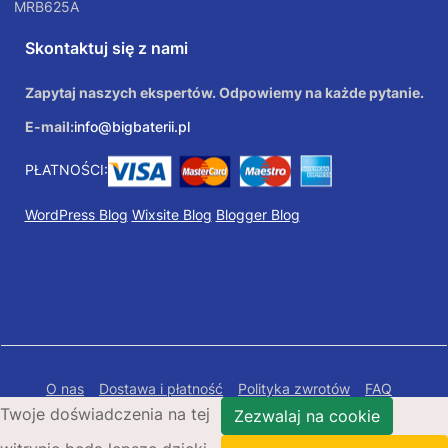
MRB625A
Skontaktuj się z nami
Zapytaj naszych ekspertów. Odpowiemy na każde pytanie.
E-mail:
info@bigbaterii.pl
PŁATNOŚCI:
WordPress Blog
Wixsite Blog
Blogger Blog
O nas
Dostawa i płatność
Polityka zwrotów
FAQ
Twoje doświadczenia na tej
Polityka prywatności
Mapa Strony
Zezwalaj na cookie
Copyright © 2026 Bigbaterii.pl. Wszelkie prawa