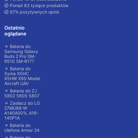
Ponad 83 tysiące produktów
97% pozytywnych opinii
Ostatnio
oglądane
Bateria do
Samsung Galaxy
Buds 2 Pro SM-
R510 SM-R177
Bateria do
Syma X5HC
X5HW X9S Model
Aircraft UAV
Bateria do ZJ
5802 5805 5807
Zasilacz do LG
27MU88-W
A140A001L A16-
140P1A
Bateria do
Ulefone Armor 24
Bateria do