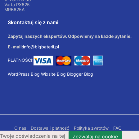
Varta PX625
MRB625A
Skontaktuj się z nami
Zapytaj naszych ekspertów. Odpowiemy na każde pytanie.
E-mail:
info@bigbaterii.pl
PŁATNOŚCI:
WordPress Blog
Wixsite Blog
Blogger Blog
O nas
Dostawa i płatność
Polityka zwrotów
FAQ
Twoje doświadczenia na tej
Polityka prywatności
Mapa Strony
Zezwalaj na cookie