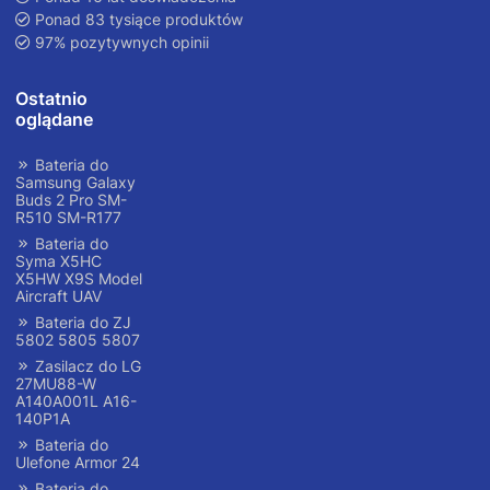
Ponad 83 tysiące produktów
97% pozytywnych opinii
Ostatnio
oglądane
Bateria do
Samsung Galaxy
Buds 2 Pro SM-
R510 SM-R177
Bateria do
Syma X5HC
X5HW X9S Model
Aircraft UAV
Bateria do ZJ
5802 5805 5807
Zasilacz do LG
27MU88-W
A140A001L A16-
140P1A
Bateria do
Ulefone Armor 24
Bateria do