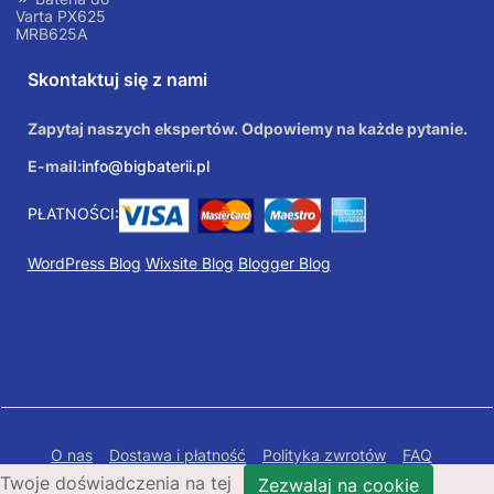
Varta PX625
MRB625A
Skontaktuj się z nami
Zapytaj naszych ekspertów. Odpowiemy na każde pytanie.
E-mail:
info@bigbaterii.pl
PŁATNOŚCI:
WordPress Blog
Wixsite Blog
Blogger Blog
O nas
Dostawa i płatność
Polityka zwrotów
FAQ
Twoje doświadczenia na tej
Polityka prywatności
Mapa Strony
Zezwalaj na cookie